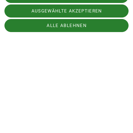
Ergebnis kann sich auch dieses mal sehen lassen.
AUSGEWÄHLTE AKZEPTIEREN
Wintersport, Klettern, Alpines, Ausbildung,
Wandern, Jugend, Familien, Vorträge, … ich bin
ALLE ABLEHNEN
überzeugt, dass für jede und jeden etwas dabei
sein wird.
Wie gewohnt stellen wir Euch das ganze Angebot
hier auf unserer Homepage
www.dav-
lu.de/programm
vor.
Wer sich persönlich informieren möchte, ist
herzlich eingeladen zur:
Vorstellung des Jahresprogramms
am 9. Januar 2026, 19:30 Uhr
in der Friedenskirche
Leuschnerstrasse 56, 67063 Ludwigshafen
Es wäre schön, wenn sich auch dieses Jahr wieder
viele von Euch einfinden würden, um sich direkt