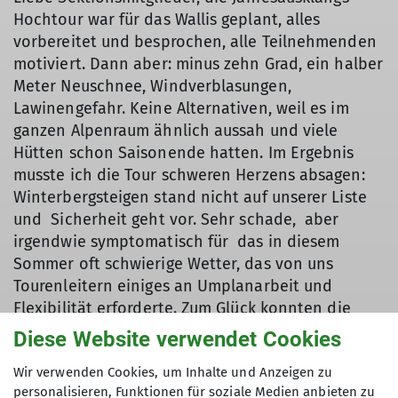
Hochtour war für das Wallis geplant, alles
vorbereitet und besprochen, alle Teilnehmenden
motiviert. Dann aber: minus zehn Grad, ein halber
Meter Neuschnee, Windverblasungen,
Lawinengefahr. Keine Alternativen, weil es im
ganzen Alpenraum ähnlich aussah und viele
Hütten schon Saisonende hatten. Im Ergebnis
musste ich die Tour schweren Herzens absagen:
Winterbergsteigen stand nicht auf unserer Liste
und Sicherheit geht vor. Sehr schade, aber
irgendwie symptomatisch für das in diesem
Sommer oft schwierige Wetter, das von uns
Tourenleitern einiges an Umplanarbeit und
Flexibilität erforderte. Zum Glück konnten die
allermeisten Veranstaltungen aber stattfinden
Diese Website verwendet Cookies
und wir blicken auf
Wir verwenden Cookies, um Inhalte und Anzeigen zu
eine weitere Saison mit vielen schönen
personalisieren, Funktionen für soziale Medien anbieten zu
Erlebnissen der Teilnehmenden zurück, wie uns