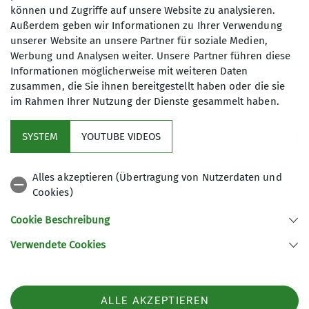
können und Zugriffe auf unsere Website zu analysieren.
dankenswerterweise immer zurückgemeldet wird.
Außerdem geben wir Informationen zu Ihrer Verwendung
unserer Website an unsere Partner für soziale Medien,
Werbung und Analysen weiter. Unsere Partner führen diese
Informationen möglicherweise mit weiteren Daten
Wie auch in der Vergangenheit sind wir stolz
zusammen, die Sie ihnen bereitgestellt haben oder die sie
darauf, mit so einem großen Team an
im Rahmen Ihrer Nutzung der Dienste gesammelt haben.
Ehrenamtlern immer wieder aufs Neue ein so
abwechslungsreiches Programm aufstellen,
SYSTEM
YOUTUBE VIDEOS
situativ risikomäßig einschätzen und sicher
durchführen zu können. Nach der Saison ist vor
Alles akzeptieren (Übertragung von Nutzerdaten und
der Saison. Jetzt, wo die trüben Herbsttage auch
Cookies)
in der schönen Pfalz längst Einzug gehalten
haben, sind wieder unsere über 50 engagierte
Cookie Beschreibung
Touren-, Wander- und Jugendleiter mit den
Verwendete Cookies
Kletterbetreuern und vielen anderen
Ehrenamtlern, die es in einer DAV-Sektion so
braucht, losgezogen, um für 2026 wieder ein tolles
Sektionsprogramm zusammenzustellen. Das
ALLE AKZEPTIEREN