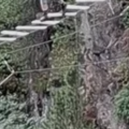
MTB
Senioren
Gymnastik