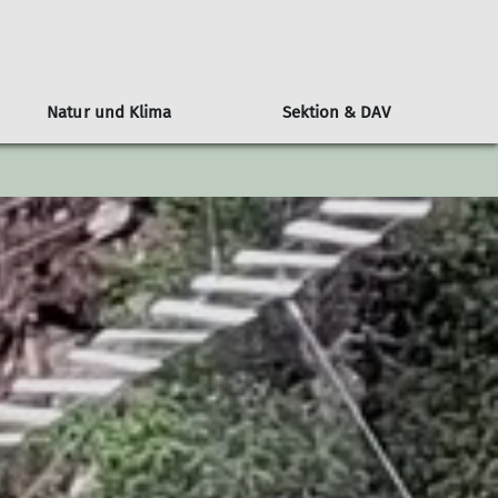
Natur und Klima
Sektion & DAV
n
l
Alpenvereinshütten-Knigge
Klimaschutz: Der DAV als Vorreiter
Wer ist die JDAV
Über den DAV
Berichte
ngen
ine Nacht auf der Hütte
Bundesjugendausschuss
Kampagne #machseinfach
Wandern
tungen
Hüttenmythen
Bundesjugendleitung
Alpiner Sicherheitsservice ASS
Jugend
DAV-Panorama
Ausbildung
Klettern
Alpin
MTB