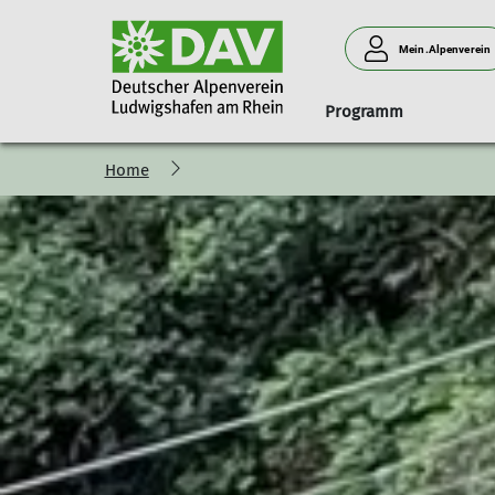
Mein.Alpenverein
Programm
Home
Geschäftsstelle
Anmeldung
Naturverträglich unterwegs
Klink' dich ein!
Ludwigshafener Hütte am 
Menschen
Mitgliedsbeiträge
Programm-Vorstellung
Programm
Anfahrt
Vorstand
Newsletter
Grußwort des Tourenreferenten
Belegungsanfrage
Beirat
Anfahrt
Teilnahmebedingungen
Abrechnung
Wir brauchen
Schwierigkeitsbewertung
Neues Hüttenteam