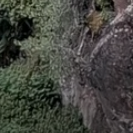
© DAV LU - Karin Weinacht