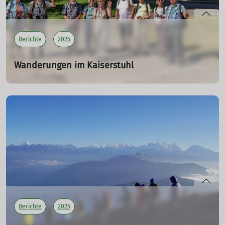
mehr erfahren
Berichte
2025
Wanderungen im Kaiserstuhl
MW 04 für Seniorinnen und Senioren (65+)
28.05.2025
In der Woche vom 18.05.2025 bis 25.05.2025
fand die
Wanderwoche der DAV-Senioren am Kaiserstuhl statt.
Wir waren diesmal eine relativ kleine Gruppe von 11
Personen und dem Hund „Zuki“.
mehr erfahren
Berichte
2025