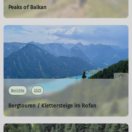
Peaks of Balkan
BW 03 - Die Verfluchten Berge und ein blaues Auge
12.07.2025
Einen steilen Berganstieg oder schwere Gipfel hat
bestimmt schon mancher von uns verflucht, aber eine
ganze Bergregion verfluchen?
mehr erfahren
Berichte
2025
Bergtouren / Klettersteige im Rofan
KS 02 - Edelrid und Edelweiß – im Rofangebirge
22.06.2025
Früh am Tag war es nicht,
als wir nach der Anreise am