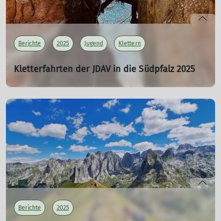
Sylvia und Christian
mehr erfahren
Berichte
2025
Jugend
Klettern
Kletterfahrten der JDAV in die Südpfalz 2025
JDAV 02, 04, 11 und 16
16.09.2025
Selbstständiges Klettern in der Seilschaft und das Legen
mobiler Sicherungen standen im Mittelpunkt unserer
Tageskletterfahrten in die Südpfalz im Jahr 2025.
mehr erfahren
Berichte
2025