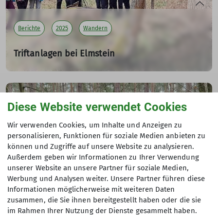
Berichte
2025
Wandern
Triftanlagen bei Elmstein
TW 04
30.03.2025
Auf den Spuren der Holztrift – Wanderung durch die
Diese Website verwendet Cookies
Triftanlagen bei Elmstein.
Am 30. März 2025 begab sich eine Gruppe von zwölf
Wir verwenden Cookies, um Inhalte und Anzeigen zu
wanderfreudigen DAV-Mitgliedern unter der Leitung von
personalisieren, Funktionen für soziale Medien anbieten zu
Gunnar Weinacht auf eine spannende Tour durch die
können und Zugriffe auf unsere Website zu analysieren.
historischen Triftanlagen in Elmstein. Trotz der
Außerdem geben wir Informationen zu Ihrer Verwendung
Zeitumstellung in der Nacht zuvor waren alle pünktlich
unserer Website an unsere Partner für soziale Medien,
am Start. Die 16 Kilometer lange Strecke führte von der
Werbung und Analysen weiter. Unsere Partner führen diese
Einmündung des Legelbachs in den Speyerbach rund um
Informationen möglicherweise mit weiteren Daten
Berichte
2025
Ausbildung
Wandern
den Legelberg durch die wunderschöne Landschaft des
zusammen, die Sie ihnen bereitgestellt haben oder die sie
Pfälzerwaldes, vorbei an zahlreichen Relikten der einst
im Rahmen Ihrer Nutzung der Dienste gesammelt haben.
Karte & Kompass Praxis