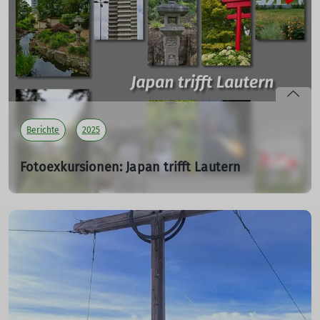
März 2025)
Eine gelungene Skitourenwoche zwischen Ötztal und
Sellrain
mehr erfahren
Berichte
2025
Fotoexkursionen: Japan trifft Lautern
SV 05
25.05.2025
Nachdem Florian die Fotoexkursion Japanischer Garten
im Programm kreativ in „Japan trifft Lautern“ umbenannt
hatte, mussten wir uns überlegen, wie wir das Thema
umsetzen.
mehr erfahren