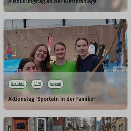
Ausbildungstag an der Kletteranlage
JDAV 03
05.04.2025
Bei strahlendem Sonnenschein und angenehm warmem
Frühlingswetter fanden sich zahlreiche motivierte
Teilnehmer und Teilnehmerinnen am 5.4.2025 an der
Kletteranlage ein – ideale Bedingungen für einen
intensiven und abwechslungsreichen Ausbildungstag
rund um den Bergsport.
mehr erfahren
Berichte
2025
Jugend
Aktionstag "Sporteln in der Familie"
Schaukeln macht glücklich!
06.04.2025
Dass Schaukeln ein echtes Glücksgefühl auslösen kann,
ist längst kein Geheimnis mehr – Psychologie und