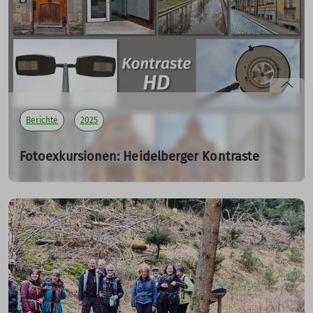
Medizin bestätigen: Schaukeln entspannt, fördert das
Gleichgewicht und macht einfach gute Laune! Und genau
das konnten am 6. April 2025 alle selbst erleben, die
beim Aktionstag „Sporteln in der Familie“ in der
Turnhalle der IGSLO in Oggersheim vorbeischauten
mehr erfahren
Berichte
2025
Fotoexkursionen: Heidelberger Kontraste
SV 03
15.03.2025
Was muss man sich eigentlich unter dem Thema
„Heidelberger Kontraste“ bei einer Fotoexkursion
vorstellen?
mehr erfahren