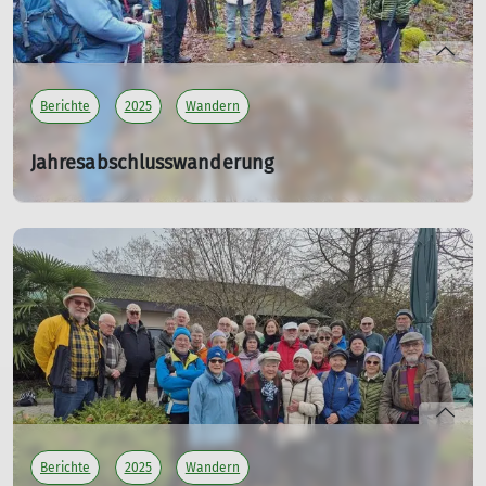
Berichte
2025
Wandern
Jahresabschlusswanderung
Burgenrunde im Pfälzer Wald - TW 12
07.12.2025
Am Sonntag, 07. Dez, zweiter Advent, wurden wieder
zwei Wanderungen zum Jahresabschluss angeboten und
von insgesamt 40 Teilnehmern angenommen.
mehr erfahren
Berichte
2025
Wandern