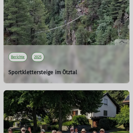
Sonntagnachmittag noch den Klettersteig zur
Heidachstellwand nahe der Erfurter Hütte erklommen.
mehr erfahren
Berichte
2025
Sportklettersteige im Ötztal
KS 03 - Adrenalin, Aussicht und Abenteuer
05.07.2025
Zwölf gespannte Teilnehmer, zwei erfahrene und
hochmotivierte Guides,
die nebenbei erfolgreich als
Wettergötter fungierten, sechs spektakuläre
Klettersteige: Unsere Sportklettersteigtour im Ötztal war
nichts für schwache Nerven, aber ein unvergessliches
Erlebnis für alle!