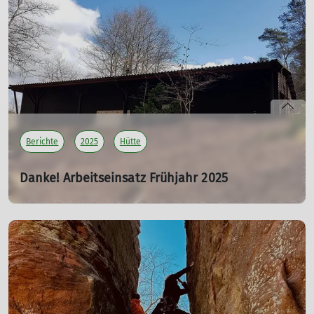
Über der Rheinebene dichter Nebel. Doch um so näher
wir unserem Treffpunkt kamen, um so heller wurde es.
Und im Laufe des Tages konnten wir sogar ein paar
Sonnenstrahlen genießen.
mehr erfahren
Berichte
2025
Hütte
Danke! Arbeitseinsatz Frühjahr 2025
Ludwigshafener Hütte am Reinighof
30.03.2025
Herzlichen Dank an alle Helfer*innen für den
überwältigen Einsatz in und um unsere DAV-Hütte
herum. Ihr ward Spitze!
Ein tolles Arbeiten mit einem tollen Team in einer tollen
Atmosphäre.