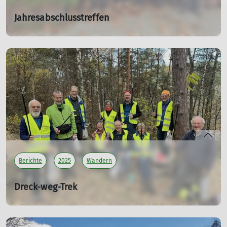
Jahresabschlusstreffen
... der DAV-LU-Senioren - SV 01
03.12.2025
Neben den wöchentlichen Wanderungen mittwochs
treffen sich die aktiven DAV-Senioren mit ehemals
aktiven Teilnehmern zu einem gemeinsamen Mittagessen
am Aschermittwoch und in der Vorweihnachtszeit.
mehr erfahren
Berichte
2025
Wandern
Dreck-weg-Trek
... der Alpenverein räumt auf - TW 11
16.11.2025