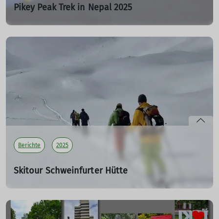
Pikey Peak Trek in Nepal 2025
BW 2025 - Rhododendronblüte, Klöster und Kultur
27.05.2025
Die 18-köpfige Gruppe des DAV-LU startete Mitte April
zur Reise nach Nepal. Zu Beginn wurde das
Kathmandutal besichtigt mit seinen Sehenswürdigkeiten
und Weltkulturerbestätten, wie z.B. Swoyambhunath,
Patan, Bouddhanath.
mehr erfahren
Berichte
2025
Skitour Schweinfurter Hütte
WS 04 - aus dem Ötztal ins Stubai
26.05.2025
Genusstouren rund um die Schweinfurter Hütte (12.–17.