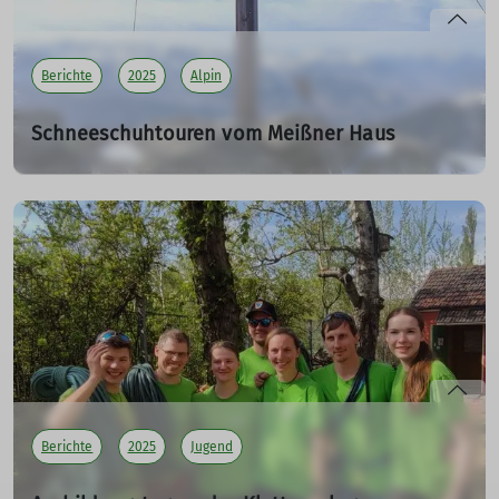
Berichte
2025
Alpin
Schneeschuhtouren vom Meißner Haus
WS 01 - Schneeschuhwandern in den Tuxer Alpen – wer
macht die „Planierraupe“?
01.04.2025
Die oberste Heeresleitung des DAV in München will es
so, wir erkennen den tieferen Sinn und sind „folgsam“!
Am 21.2.25 startet unsere Tour in die Tuxer Alpen mit
dem Zug - klimafreundlich und zugleich
nervenschonend. Unsere Strecke führt über Ulm,
München und Kufstein nach Innsbruck.
mehr erfahren
Berichte
2025
Jugend