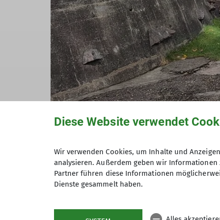
Diese Website verwendet Cook
Bei sonnigem, angenehmem Wetter lockte d
Wir verwenden Cookies, um Inhalte und Anzeigen 
gefragt waren die Führungen der drei Bun
analysieren. Außerdem geben wir Informationen 
Partner führen diese Informationen möglicherwei
spannende Einblicke in Architektur, Gesc
Dienste gesammelt haben.
Alles akzeptier