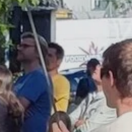
MTB
Senioren
Gymnastik