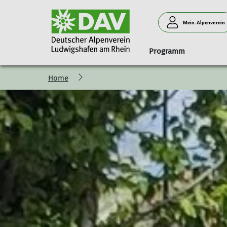
Mein.Alpenverein
Programm
Home
Geschäftsstelle
Anmeldung
Naturverträglich unterwegs
Klink' dich ein!
Ludwigshafener Hütte am 
Menschen
Mitgliedsbeiträge
Programm-Vorstellung
Programm
Anfahrt
Vorstand
Newsletter
Grußwort des Tourenreferenten
Belegungsanfrage
Beirat
Anfahrt
Teilnahmebedingungen
Abrechnung
Wir brauchen
Schwierigkeitsbewertung
Neues Hüttenteam