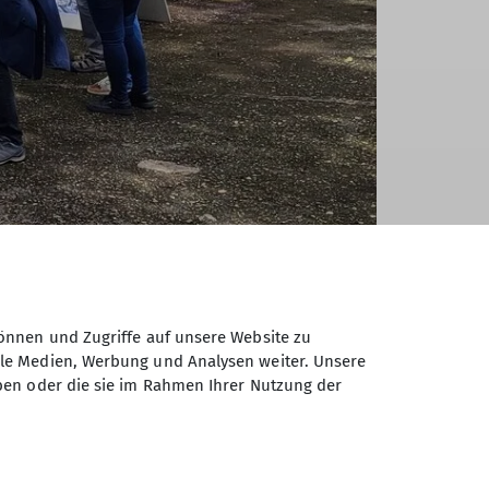
ppelt so viele wie im Vorjahr. Besonders
önnen und Zugriffe auf unsere Website zu
 zwischen 11 und 17 Uhr durchgängig
ale Medien, Werbung und Analysen weiter. Unsere
ben oder die sie im Rahmen Ihrer Nutzung der