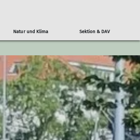
Natur und Klima
Sektion & DAV
n
l
Alpenvereinshütten-Knigge
Klimaschutz: Der DAV als Vorreiter
Wer ist die JDAV
Über den DAV
Berichte
ngen
ine Nacht auf der Hütte
Bundesjugendausschuss
Kampagne #machseinfach
Wandern
tungen
Hüttenmythen
Bundesjugendleitung
Alpiner Sicherheitsservice ASS
Jugend
DAV-Panorama
Ausbildung
Klettern
Alpin
MTB