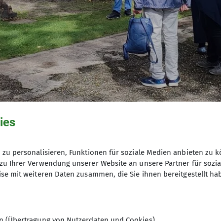
ies
ie Veranstaltung über 300 Besucher an – mehr als do
zu personalisieren, Funktionen für soziale Medien anbieten zu k
kerexperten Michael, Thomas und Nils, die den Gästen
zu Ihrer Verwendung unserer Website an unsere Partner für sozi
se mit weiteren Daten zusammen, die Sie ihnen bereitgestellt ha
hichte und Nutzung des markanten Bauwerks boten.
en (Übertragung von Nutzerdaten und Cookies)