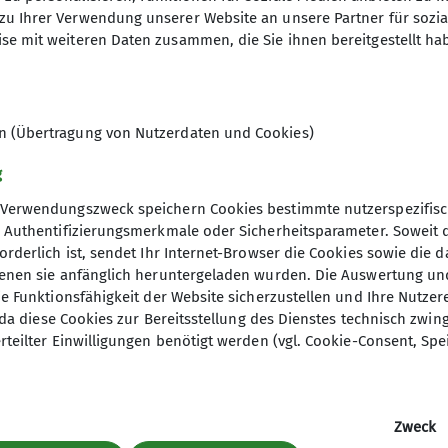
MTB
zu Ihrer Verwendung unserer Website an unsere Partner für sozi
Senioren
se mit weiteren Daten zusammen, die Sie ihnen bereitgestellt ha
esetzt.
Gymnastik
en (Übertragung von Nutzerdaten und Cookies)
g
Verwendungszweck speichern Cookies bestimmte nutzerspezifisc
ner
, Authentifizierungsmerkmale oder Sicherheitsparameter. Soweit
orderlich ist, sendet Ihr Internet-Browser die Cookies sowie die 
er Alpenverein Bundesverband
denen sie anfänglich heruntergeladen wurden. Die Auswertung un
des DAV Bundesverband
ie Funktionsfähigkeit der Website sicherzustellen und Ihre Nutzer
letterer
O, da diese Cookies zur Bereitsstellung des Dienstes technisch zw
rteilter Einwilligungen benötigt werden (vgl. Cookie-Consent, Spe
Zweck