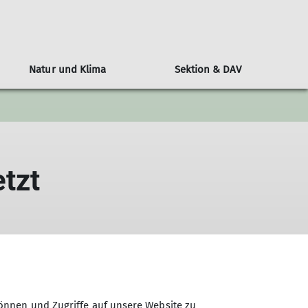
Natur und Klima
Sektion & DAV
n
l
Alpenvereinshütten-Knigge
Klimaschutz: Der DAV als Vorreiter
Wer ist die JDAV
Über den DAV
Berichte
ngen
ine Nacht auf der Hütte
Bundesjugendausschuss
Kampagne #machseinfach
Wandern
tungen
Hüttenmythen
Bundesjugendleitung
Alpiner Sicherheitsservice ASS
Jugend
tzt
DAV-Panorama
Ausbildung
Klettern
Alpin
MTB
önnen und Zugriffe auf unsere Website zu