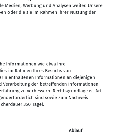
ale Medien, Werbung und Analysen weiter. Unsere
ben oder die sie im Rahmen Ihrer Nutzung der
Sektion Ludwigshafen am
he Informationen wie etwa Ihre
Rhein des Deutschen
 dies im Rahmen Ihres Besuchs von
Alpenvereins e.V.
darin enthaltenen Informationen an diejenigen
d Verarbeitung der betreffenden Informationen
Bleichstr. 19
erfahrung zu verbessern. Rechtsgrundlage ist Art.
67061 Ludwigshafen
ingenderforderlich sind sowie zum Nachweis
Telefon +49621513954
icherdauer 350 Tage).
Ablauf