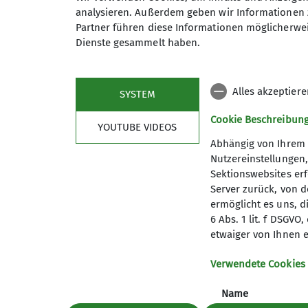
analysieren. Außerdem geben wir Informationen 
Partner führen diese Informationen möglicherwei
Unsere Geschäftsstelle ist bis 15.7. nicht b
Dienste gesammelt haben.
Alles akzeptier
SYSTEM
Cookie Beschreibun
YOUTUBE VIDEOS
Abhängig von Ihrem 
Aktuelles
Part
Nutzereinstellungen
Sektionswebsites erf
Berichte
Deutsch
Server zurück, von 
Bergwetter
Jugend 
ermöglicht es uns, d
Pfälzer K
6 Abs. 1 lit. f DSGV
etwaiger von Ihnen e
Felsinfo
Verwendete Cookies
Name