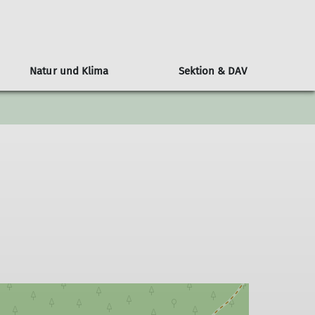
Natur und Klima
Sektion & DAV
n
l
Alpenvereinshütten-Knigge
Klimaschutz: Der DAV als Vorreiter
Wer ist die JDAV
Über den DAV
Berichte
ngen
ine Nacht auf der Hütte
Bundesjugendausschuss
Kampagne #machseinfach
Wandern
tungen
Hüttenmythen
Bundesjugendleitung
Alpiner Sicherheitsservice ASS
Jugend
DAV-Panorama
Ausbildung
Klettern
Alpin
MTB