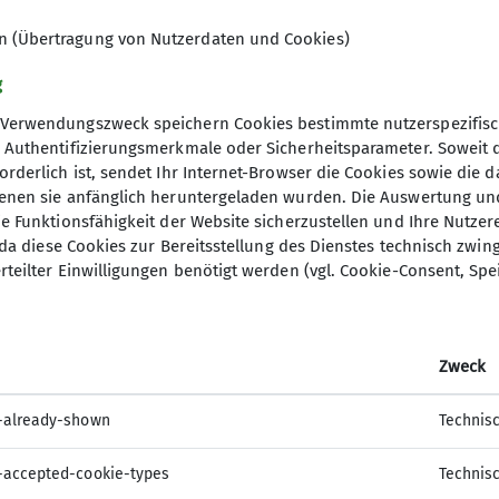
en (Übertragung von Nutzerdaten und Cookies)
g
Verwendungszweck speichern Cookies bestimmte nutzerspezifisc
, Authentifizierungsmerkmale oder Sicherheitsparameter. Soweit
orderlich ist, sendet Ihr Internet-Browser die Cookies sowie die 
denen sie anfänglich heruntergeladen wurden. Die Auswertung un
ie Funktionsfähigkeit der Website sicherzustellen und Ihre Nutzer
O, da diese Cookies zur Bereitsstellung des Dienstes technisch zw
rteilter Einwilligungen benötigt werden (vgl. Cookie-Consent, Spe
ner
er Alpenverein Bundesverband
Zweck
des DAV Bundesverband
letterer
-already-shown
Technis
-accepted-cookie-types
Technis