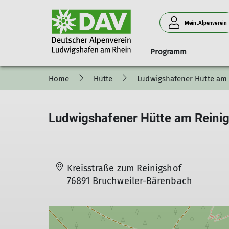
Mein.Alpenverein
Programm
Home
Hütte
Ludwigshafener Hütte am 
Geschäftsstelle
Anmeldung
Naturverträglich unterwegs
Klink' dich ein!
Ludwigshafener Hütte am 
Menschen
Mitgliedsbeiträge
Programm-Vorstellung
Programm
Anfahrt
Vorstand
Ludwigshafener Hütte am Reini
Newsletter
Grußwort des Tourenreferenten
Belegungsanfrage
Beirat
Anfahrt
Teilnahmebedingungen
Abrechnung
Wir brauchen
Schwierigkeitsbewertung
Neues Hüttenteam
Kreisstraße zum Reinigshof
76891 Bruchweiler-Bärenbach