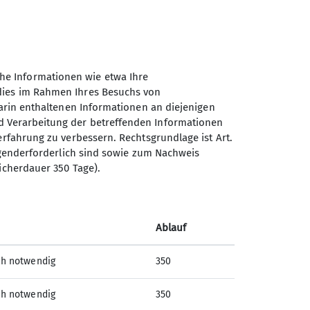
© OpenStreetMap Contributors |
MapLibre
he Informationen wie etwa Ihre
 dies im Rahmen Ihres Besuchs von
darin enthaltenen Informationen an diejenigen
d Verarbeitung der betreffenden Informationen
erfahrung zu verbessern. Rechtsgrundlage ist Art.
ingenderforderlich sind sowie zum Nachweis
Sektion Ludwigshafen am
icherdauer 350 Tage).
Rhein des Deutschen
Alpenvereins e.V.
Bleichstr. 19
Ablauf
67061 Ludwigshafen
ch notwendig
350
Telefon +49621513954
ch notwendig
350