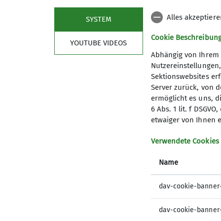
Alles akzeptier
SYSTEM
Cookie Beschreibun
YOUTUBE VIDEOS
Abhängig von Ihrem 
Nutzereinstellungen
Sektionswebsites erf
Server zurück, von 
ermöglicht es uns, d
6 Abs. 1 lit. f DSGV
etwaiger von Ihnen e
Aktuelles
Part
Verwendete Cookies
Berichte
Deutsch
Name
Bergwetter
Jugend 
Pfälzer K
dav-cookie-banner
Felsinfo
dav-cookie-banner