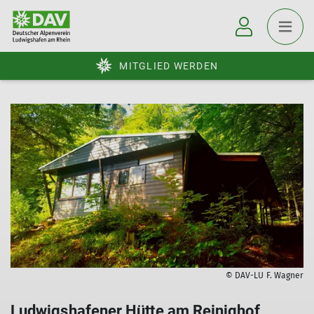
MITGLIED WERDEN
© DAV-LU F. Wagner
Ludwigshafener Hütte am Reinighof