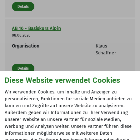
Details
AB 16 - Basiskurs Alpin
08.08.2026
Organisation
Klaus
Schäffner
Details
Diese Website verwendet Cookies
MTB 0 - Monats-MTB-Tour
Wir verwenden Cookies, um Inhalte und Anzeigen zu
08.08.2026
personalisieren, Funktionen für soziale Medien anbieten zu
können und Zugriffe auf unsere Website zu analysieren.
Organisation
Norbert Jahn
Außerdem geben wir Informationen zu Ihrer Verwendung
unserer Website an unsere Partner für soziale Medien,
Details
Werbung und Analysen weiter. Unsere Partner führen diese
Informationen möglicherweise mit weiteren Daten