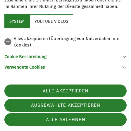
zusammen, die Sie ihnen bereitgestellt haben oder die sie
JDAV 13 - Grimsel dich glücklich!
im Rahmen Ihrer Nutzung der Dienste gesammelt haben.
02.08.2026
Organisation
Jona Hoppe
SYSTEM
YOUTUBE VIDEOS
Details
Alles akzeptieren (Übertragung von Nutzerdaten und
Cookies)
RT 0 - E-(Street)Bike-Touren in der Metropolregion
Cookie Beschreibung
und im Pfälzerwald
Verwendete Cookies
02.08.2026
Organisation
Wolfgang Lang
ALLE AKZEPTIEREN
Details
AUSGEWÄHLTE AKZEPTIEREN
BW 03 - (Gipfel-)Touren in den Stubaier Alpen
ALLE ABLEHNEN
26.07.2026
Organisation
Kathleen