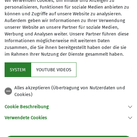
Wir verwenden Cookies, um Inhalte und Anzeigen zu
Rechtsgrundlage für die beschriebene
personalisieren, Funktionen für soziale Medien anbieten zu
Datenverarbeitung ist Art. 6 Abs. 1 lit. f
können und Zugriffe auf unsere Website zu analysieren.
Datenschutz-Grundverordnung. Es besteht ein
Außerdem geben wir Informationen zu Ihrer Verwendung
berechtigtes Interesse auf unserer Seite an dieser
unserer Website an unsere Partner für soziale Medien,
Datenverarbeitung, die Sicherheit unserer
Werbung und Analysen weiter. Unsere Partner führen diese
Webseite zu gewährleisten und uns vor
Informationen möglicherweise mit weiteren Daten
automatisierten Eingaben (Angriffen) zu schützen.
zusammen, die Sie ihnen bereitgestellt haben oder die sie
im Rahmen Ihrer Nutzung der Dienste gesammelt haben.
SYSTEM
YOUTUBE VIDEOS
Alles akzeptieren (Übertragung von Nutzerdaten und
Cookies)
Aktuelles
Cookie Beschreibung
Partner
Verwendete Cookies
Sektion Ludwigshafen am Rhein des Deutschen Alpenvereins e.V.