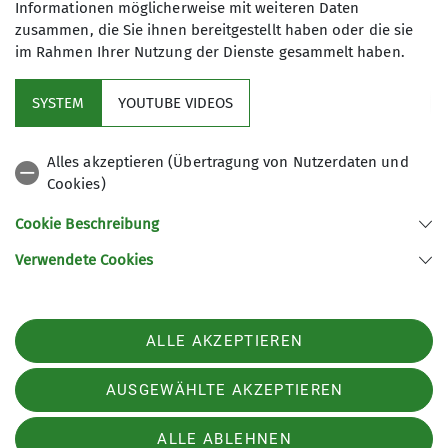
Informationen möglicherweise mit weiteren Daten
Kreisstraße zum Reinigshof
zusammen, die Sie ihnen bereitgestellt haben oder die sie
76891 Bruchweiler-Bärenbach
im Rahmen Ihrer Nutzung der Dienste gesammelt haben.
SYSTEM
YOUTUBE VIDEOS
Alles akzeptieren (Übertragung von Nutzerdaten und
Cookies)
Aktuelles
Cookie Beschreibung
Partner
Verwendete Cookies
Sektion Ludwigshafen am Rhein des Deutschen Alpenvereins e.V.
ALLE AKZEPTIEREN
Bleichstr. 19
67061 Ludwigshafen
Telefon +49621513954
AUSGEWÄHLTE AKZEPTIEREN
ALLE ABLEHNEN
Impressum
Datenschutz
Datenschutz-Einstellungen