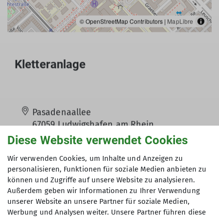
© OpenStreetMap Contributors |
MapLibre
Kletteranlage
Pasadenaallee
67059 Ludwigshafen am Rhein
Diese Website verwendet Cookies
Wir verwenden Cookies, um Inhalte und Anzeigen zu
Ludwigshafener Hütte am
personalisieren, Funktionen für soziale Medien anbieten zu
können und Zugriffe auf unsere Website zu analysieren.
Reinighof
Außerdem geben wir Informationen zu Ihrer Verwendung
unserer Website an unsere Partner für soziale Medien,
Werbung und Analysen weiter. Unsere Partner führen diese