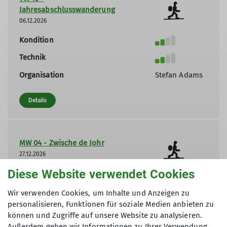
Jahresabschlusswanderung
06.12.2026
Kondition
Technik
Organisation
Stefan Adams
Details
MW 04 - Zwische de Johr
27.12.2026
Diese Website verwendet Cookies
Kondition
Wir verwenden Cookies, um Inhalte und Anzeigen zu
Technik
personalisieren, Funktionen für soziale Medien anbieten zu
Organisation
Christian
können und Zugriffe auf unsere Website zu analysieren.
Stolina
Außerdem geben wir Informationen zu Ihrer Verwendung