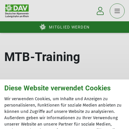
MITGLIED WERDEN
MTB-Training
01.03.2024
Diese Website verwendet Cookies
An folgenden Terminen treffen wir uns zum MTB-
Wir verwenden Cookies, um Inhalte und Anzeigen zu
Training. Der Ort wird eine Woche vorher bekannt
personalisieren, Funktionen für soziale Medien anbieten zu
gegeben (dazu bitte an den
michael.roeder@dav-
können und Zugriffe auf unsere Website zu analysieren.
lu.de
wenden).
Außerdem geben wir Informationen zu Ihrer Verwendung
unserer Website an unsere Partner für soziale Medien,