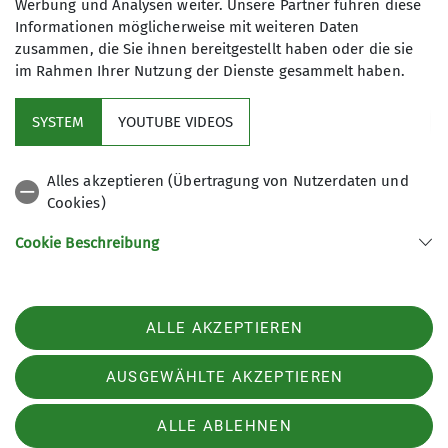
Werbung und Analysen weiter. Unsere Partner führen diese
Informationen möglicherweise mit weiteren Daten
1.3.24, 5.4.24, 7.6.24, 5.7.24 , 6.9.24
zusammen, die Sie ihnen bereitgestellt haben oder die sie
im Rahmen Ihrer Nutzung der Dienste gesammelt haben.
SYSTEM
YOUTUBE VIDEOS
Aktuelles
Alles akzeptieren (Übertragung von Nutzerdaten und
Cookies)
Partner
Cookie Beschreibung
Verwendete Cookies
Sektion Ludwigshafen am Rhein des Deutschen Alpenvereins e.V.
ALLE AKZEPTIEREN
Bleichstr. 19
67061 Ludwigshafen
Telefon +49621513954
AUSGEWÄHLTE AKZEPTIEREN
ALLE ABLEHNEN
Impressum
Datenschutz
Datenschutz-Einstellungen