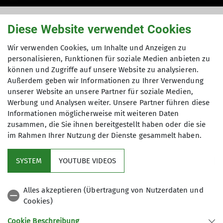
Mitglied werden
Diese Website verwendet Cookies
Wir verwenden Cookies, um Inhalte und Anzeigen zu
personalisieren, Funktionen für soziale Medien anbieten zu
können und Zugriffe auf unsere Website zu analysieren.
24.06.2022
Außerdem geben wir Informationen zu Ihrer Verwendung
unserer Website an unsere Partner für soziale Medien,
Sie genießen sofort alle Vorzüge einer
Werbung und Analysen weiter. Unsere Partner führen diese
Alpenvereins
-
Mitgliedschaft. Sie können den
Informationen möglicherweise mit weiteren Daten
vorläufigen Ausweis nach der Anmeldung
zusammen, die Sie ihnen bereitgestellt haben oder die sie
ausdrucken. Den Original‑ Mitgliedsausweis
im Rahmen Ihrer Nutzung der Dienste gesammelt haben.
erhalten Sie ein paar Tage später per Post.
SYSTEM
YOUTUBE VIDEOS
Alles akzeptieren (Übertragung von Nutzerdaten und
HIER ONLINE MITGLIED WERDEN
Cookies)
Cookie Beschreibung