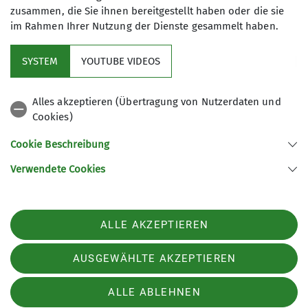
zusammen, die Sie ihnen bereitgestellt haben oder die sie
15
im Rahmen Ihrer Nutzung der Dienste gesammelt haben.
SYSTEM
YOUTUBE VIDEOS
Alles akzeptieren (Übertragung von Nutzerdaten und
Cookies)
Aktuelles
Cookie Beschreibung
Partner
Verwendete Cookies
Sektion Ludwigshafen am Rhein des Deutschen Alpenvereins e.V.
ALLE AKZEPTIEREN
Bleichstr. 19
67061 Ludwigshafen
AUSGEWÄHLTE AKZEPTIEREN
Telefon +49621513954
ALLE ABLEHNEN
Impressum
Datenschutz
Datenschutz-Einstellungen