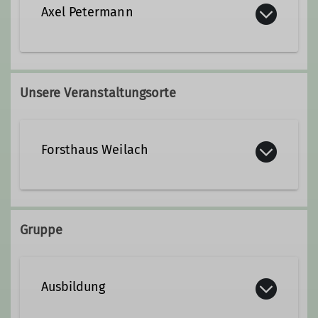
Axel Petermann
Qualifikationen
axel.petermann@dav-lu.de
Trainer*in C Bergwandern
Unsere Veranstaltungsorte
Übungsleiter*in B Bergwandern in der
Qualifikationen
Prävention
Forsthaus Weilach
Trainer*in C Bergsteigen
Ämter
Gruppe
1. Vorsitzender
Ausbildung