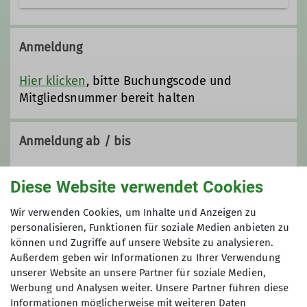
Ausbildung: die klassische Disziplin
des Alpenvereins!
Anmeldung
Hier findest du alle Angebote um
selbst sicher in den Bergen unterwegs
Hier klicken
, bitte Buchungscode und
zu sein.
Mitgliedsnummer bereit halten
Anmeldung ab / bis
09.01.2026 / 01.03.2026
Diese Website verwendet Cookies
Wir verwenden Cookies, um Inhalte und Anzeigen zu
Preis
personalisieren, Funktionen für soziale Medien anbieten zu
können und Zugriffe auf unsere Website zu analysieren.
00 € (DAV-LU), 20 € (andere Sektionen)
Außerdem geben wir Informationen zu Ihrer Verwendung
unserer Website an unsere Partner für soziale Medien,
Werbung und Analysen weiter. Unsere Partner führen diese
Maximale Teilnehmeranzahl
Informationen möglicherweise mit weiteren Daten