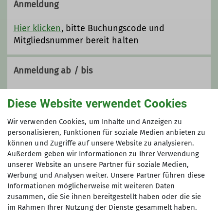
des Alpenvereins!
Anmeldung
Hier findest du alle Angebote um
selbst sicher in den Bergen unterwegs
Hier klicken
, bitte Buchungscode und
zu sein.
Mitgliedsnummer bereit halten
Anmeldung ab / bis
09.01.2026 / 29.03.2026
Diese Website verwendet Cookies
Wir verwenden Cookies, um Inhalte und Anzeigen zu
Preis
personalisieren, Funktionen für soziale Medien anbieten zu
können und Zugriffe auf unsere Website zu analysieren.
20 € (DAV-LU), 40 € (andere Sektionen)
Außerdem geben wir Informationen zu Ihrer Verwendung
unserer Website an unsere Partner für soziale Medien,
Werbung und Analysen weiter. Unsere Partner führen diese
Maximale Teilnehmeranzahl
Informationen möglicherweise mit weiteren Daten
zusammen, die Sie ihnen bereitgestellt haben oder die sie
4
im Rahmen Ihrer Nutzung der Dienste gesammelt haben.