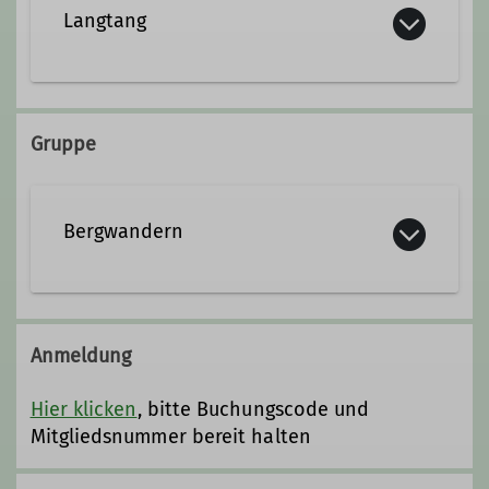
Langtang
Trainer*in C Bergsteigen
Ämter
Gruppe
1. Vorsitzender
Bergwandern
Das Bergwandern ist gemäß Definition
das Wandern im Hochgebirge ohne
Anmeldung
spezielle Ausrüstung. Der
Schwierigkeitsgrad liegt unterhalb
Hier klicken
, bitte Buchungscode und
dem beim Bergsteigen.
Mitgliedsnummer bereit halten