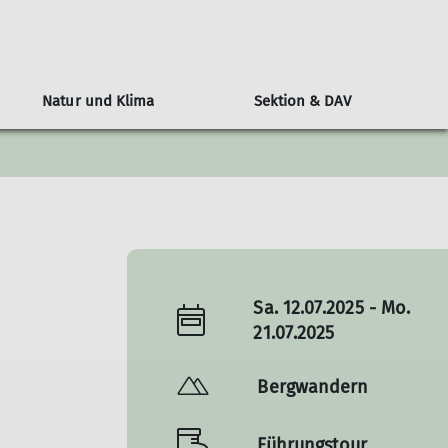
Natur und Klima
Sektion & DAV
n
l
Alpenvereinshütten-Knigge
Klimaschutz: Der DAV als Vorreiter
Wer ist die JDAV
Über den DAV
Berichte
ngen
ine Nacht auf der Hütte
Bundesjugendausschuss
Kampagne #machseinfach
Wandern
tungen
Hüttenmythen
Bundesjugendleitung
Alpiner Sicherheitsservice ASS
Jugend
DAV-Panorama
Ausbildung
Klettern
Sa. 12.07.2025 - Mo.
Alpin
21.07.2025
MTB
Bergwandern
Führungstour