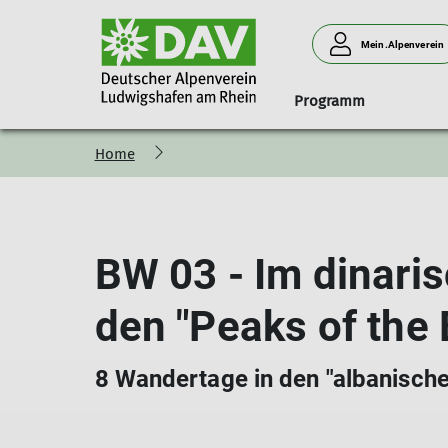
Mein.Alpenverein
Programm
Home
Geschäftsstelle
Anmeldung
Naturverträglich unterwegs
Klink' dich ein!
Ludwigshafener Hütte am 
Menschen
Mitgliedsbeiträge
Programm-Vorstellung
Programm
Anfahrt
Vorstand
Newsletter
Grußwort des Tourenreferenten
Belegungsanfrage
Beirat
BW 03 - Im dinari
Anfahrt
Teilnahmebedingungen
Abrechnung
Wir brauchen
Schwierigkeitsbewertung
Neues Hüttenteam
den "Peaks of the 
8 Wandertage in den "albanisch