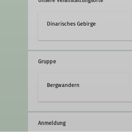
Unsere Veranstaltungsorte
Qualifikationen
Dinarisches Gebirge
Trainer*in C Bergwandern
Gruppe
Bergwandern
Das Bergwandern ist gemäß Defi
liegt unterhalb dem beim Bergst
Anmeldung