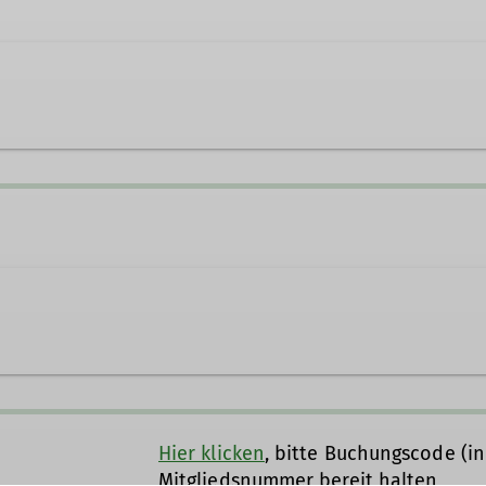
Ämter
Wanderwart
nition das Wandern im Hochgebirge ohne spezielle Au
eigen.
Hier klicken
, bitte Buchungscode (i
Mitgliedsnummer bereit halten