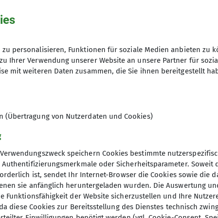
ies
14.11.2024 / 06.01.2025
zu personalisieren, Funktionen für soziale Medien anbieten zu k
zu Ihrer Verwendung unserer Website an unsere Partner für sozi
se mit weiteren Daten zusammen, die Sie ihnen bereitgestellt ha
Keine Sektionsgebühr - Kosten und
15
en (Übertragung von Nutzerdaten und Cookies)
g
Verwendungszweck speichern Cookies bestimmte nutzerspezifisc
, Authentifizierungsmerkmale oder Sicherheitsparameter. Soweit
orderlich ist, sendet Ihr Internet-Browser die Cookies sowie die 
denen sie anfänglich heruntergeladen wurden. Die Auswertung un
ie Funktionsfähigkeit der Website sicherzustellen und Ihre Nutzer
O, da diese Cookies zur Bereitsstellung des Dienstes technisch zw
rteilter Einwilligungen benötigt werden (vgl. Cookie-Consent, Spe