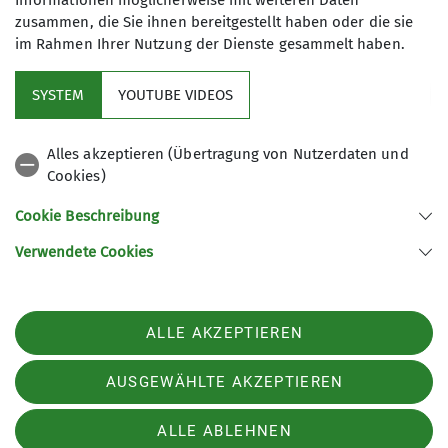
Informationen möglicherweise mit weiteren Daten
zusammen, die Sie ihnen bereitgestellt haben oder die sie
4
im Rahmen Ihrer Nutzung der Dienste gesammelt haben.
SYSTEM
YOUTUBE VIDEOS
Alles akzeptieren (Übertragung von Nutzerdaten und
Cookies)
Aktuelles
Cookie Beschreibung
Partner
Verwendete Cookies
Sektion Ludwigshafen am Rhein des Deutschen Alpenvereins e.V.
ALLE AKZEPTIEREN
Bleichstr. 19
67061 Ludwigshafen
AUSGEWÄHLTE AKZEPTIEREN
Telefon +49621513954
ALLE ABLEHNEN
Impressum
Datenschutz
Datenschutz-Einstellungen