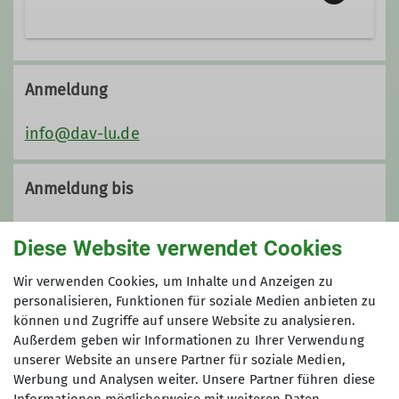
Trainer*in C Bergsteigen
Der Bereich Bergsteigen umfasst,
anders als der Wander-Bereich,
Anmeldung
Touren auch im weglosen (also freien)
Gelände. Die Bergtour umfasst
info@dav-lu.de
sämtliche Aktivitäten, die sich im Fels,
Firn und Eis abspielen.
Anmeldung bis
04.04.2023
Diese Website verwendet Cookies
Wir verwenden Cookies, um Inhalte und Anzeigen zu
Preis
personalisieren, Funktionen für soziale Medien anbieten zu
können und Zugriffe auf unsere Website zu analysieren.
95 €; 100 € Kaution
Außerdem geben wir Informationen zu Ihrer Verwendung
unserer Website an unsere Partner für soziale Medien,
Werbung und Analysen weiter. Unsere Partner führen diese
Maximale Teilnehmeranzahl