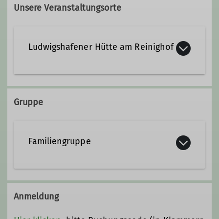
Unsere Veranstaltungsorte
Qualifikationen
Ludwigshafener Hütte am Reinighof
Trainer*in C Bergsteigen
Kreisstraße zum Reinigshof
76891 Bruchweiler-Bärenbach
Gruppe
Familiengruppe
Anmeldung