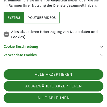
zusammen, die Sie ihnen bereitgestellt haben oder die sie
15
im Rahmen Ihrer Nutzung der Dienste gesammelt haben.
SYSTEM
YOUTUBE VIDEOS
Alles akzeptieren (Übertragung von Nutzerdaten und
Cookies)
Aktuelles
Cookie Beschreibung
Partner
Verwendete Cookies
Sektion Ludwigshafen am Rhein des Deutschen Alpenvereins e.V.
ALLE AKZEPTIEREN
Bleichstr. 19
67061 Ludwigshafen
Telefon +49621513954
AUSGEWÄHLTE AKZEPTIEREN
ALLE ABLEHNEN
Impressum
Datenschutz
Datenschutz-Einstellungen