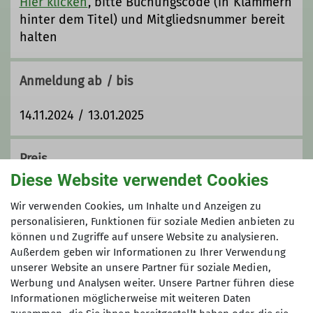
Hier klicken
, bitte Buchungscode (in Klammern
hinter dem Titel) und Mitgliedsnummer bereit
halten
Anmeldung ab / bis
14.11.2024 / 13.01.2025
Preis
Diese Website verwendet Cookies
40 € all inclusive (Sektion LU), 60 € (andere
Wir verwenden Cookies, um Inhalte und Anzeigen zu
Sektionen),
personalisieren, Funktionen für soziale Medien anbieten zu
Kinder die Hälfte
können und Zugriffe auf unsere Website zu analysieren.
Außerdem geben wir Informationen zu Ihrer Verwendung
unserer Website an unsere Partner für soziale Medien,
Werbung und Analysen weiter. Unsere Partner führen diese
Maximale Teilnehmeranzahl
Informationen möglicherweise mit weiteren Daten