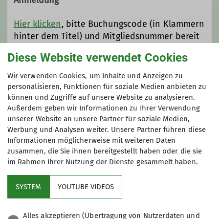
Anmeldung
Außerdem gibt es viele
Touren
Sonderveranstaltungen über das Jahr
Hier klicken
, bitte Buchungscode (in Klammern
verteilt.
hinter dem Titel) und Mitgliedsnummer bereit
halten
Diese Website verwendet Cookies
Wir verwenden Cookies, um Inhalte und Anzeigen zu
Anmeldung ab / bis
personalisieren, Funktionen für soziale Medien anbieten zu
können und Zugriffe auf unsere Website zu analysieren.
09.01.2026 / 12.04.2026
Außerdem geben wir Informationen zu Ihrer Verwendung
unserer Website an unsere Partner für soziale Medien,
Werbung und Analysen weiter. Unsere Partner führen diese
Maximale Teilnehmeranzahl
Informationen möglicherweise mit weiteren Daten
zusammen, die Sie ihnen bereitgestellt haben oder die sie
5
im Rahmen Ihrer Nutzung der Dienste gesammelt haben.
SYSTEM
YOUTUBE VIDEOS
Alles akzeptieren (Übertragung von Nutzerdaten und