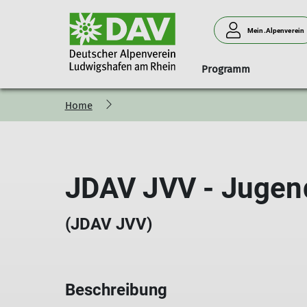
Mein.Alpenverein
Programm
Home
Geschäftsstelle
Anmeldung
Naturverträglich unterwegs
Klink' dich ein!
Ludwigshafener Hütte am 
Menschen
Mitgliedsbeiträge
Programm-Vorstellung
Programm
Anfahrt
Vorstand
Newsletter
Grußwort des Tourenreferenten
Belegungsanfrage
Beirat
JDAV JVV - Jugen
Anfahrt
Teilnahmebedingungen
Abrechnung
Wir brauchen
Schwierigkeitsbewertung
Neues Hüttenteam
(JDAV JVV)
Beschreibung