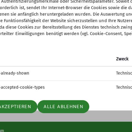
, Authentifizierungsmerkmale oder Sicherheitsparameter. Soweit
orderlich ist, sendet Ihr Internet-Browser die Cookies sowie die 
denen sie anfänglich heruntergeladen wurden. Die Auswertung un
ie Funktionsfähigkeit der Website sicherzustellen und Ihre Nutzer
O, da diese Cookies zur Bereitsstellung des Dienstes technisch zw
rteilter Einwilligungen benötigt werden (vgl. Cookie-Consent, Spe
ner
er Alpenverein Bundesverband
Zweck
des DAV Bundesverband
letterer
-already-shown
Technis
-accepted-cookie-types
Technis
AKZEPTIEREN
ALLE ABLEHNEN
um