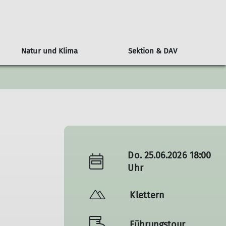
Natur und Klima
Sektion & DAV
n
l
Alpenvereinshütten-Knigge
Klimaschutz: Der DAV als Vorreiter
Wer ist die JDAV
Über den DAV
Berichte
ngen
ine Nacht auf der Hütte
Bundesjugendausschuss
Kampagne #machseinfach
Wandern
tungen
Hüttenmythen
Bundesjugendleitung
Alpiner Sicherheitsservice ASS
Jugend
DAV-Panorama
Ausbildung
Klettern
Do. 25.06.2026 18:00
Alpin
Uhr
MTB
Klettern
Führungstour