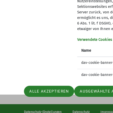
Nutzereinstellungen
Sektionswebsites erf
Server zurück, von 
ermöglicht es uns, d
6 Abs. 1 lit. f DSGV
etwaiger von Ihnen e
Aktuelles
Part
Verwendete Cookies
Berichte
Deutsch
Name
Bergwetter
Jugend 
Pfälzer K
dav-cookie-banner
Felsinfo
dav-cookie-banner
ALLE AKZEPTIEREN
AUSGEWÄHLTE 
Datenschutz-Einstellungen
Datenschutz
Impress