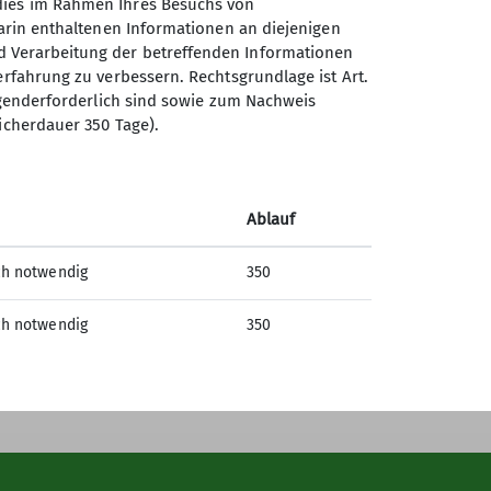
 dies im Rahmen Ihres Besuchs von
darin enthaltenen Informationen an diejenigen
d Verarbeitung der betreffenden Informationen
erfahrung zu verbessern. Rechtsgrundlage ist Art.
ingenderforderlich sind sowie zum Nachweis
Sektion Ludwigshafen am
icherdauer 350 Tage).
Rhein des Deutschen
Alpenvereins e.V.
Ablauf
Bleichstr. 19
67061 Ludwigshafen
ch notwendig
350
Telefon +49621513954
ch notwendig
350