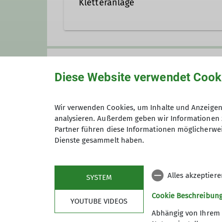
Kletteranlage
Jugendleiter*in
Pasadenaallee
67059 Ludwigshafen am Rhein
Gruppe
Diese Website verwendet Cook
JDAV
Wir verwenden Cookies, um Inhalte und Anzeigen 
analysieren. Außerdem geben wir Informationen 
Partner führen diese Informationen möglicherwei
Dienste gesammelt haben.
Du bist unter 27 Jahre alt und o
Anmeldung
Alles akzeptier
SYSTEM
Cookie Beschreibun
YOUTUBE VIDEOS
Abhängig von Ihrem 