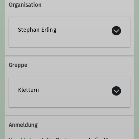
Organisation
Stephan Erling
stephan.erling@dav-lu.de
Gruppe
Qualifikationen
Klettern
Trainer*in C Sportklettern Breitensport
Der Bereich Klettern ist vielfältig: Von
der Halle in die Klettergärten, vom
Anmeldung
Fels bis in die Alpen oder ans
Mittelmeer. In unterschiedlichen