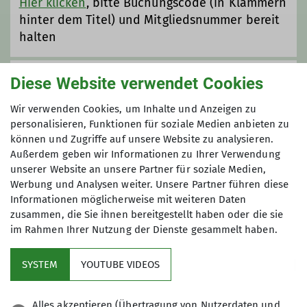
Hier klicken
, bitte Buchungscode (in Klammern
Schwierigkeitsgraten und Kategorien
hinter dem Titel) und Mitgliedsnummer bereit
ist hier für jeden etwas dabei.
halten
Preis
Diese Website verwendet Cookies
Wir verwenden Cookies, um Inhalte und Anzeigen zu
70 € (Sektion LU), 90 € (andere Sektionen)
personalisieren, Funktionen für soziale Medien anbieten zu
+ 50 € Kaution
können und Zugriffe auf unsere Website zu analysieren.
Außerdem geben wir Informationen zu Ihrer Verwendung
unserer Website an unsere Partner für soziale Medien,
Werbung und Analysen weiter. Unsere Partner führen diese
Maximale Teilnehmeranzahl
Informationen möglicherweise mit weiteren Daten
zusammen, die Sie ihnen bereitgestellt haben oder die sie
8
im Rahmen Ihrer Nutzung der Dienste gesammelt haben.
SYSTEM
YOUTUBE VIDEOS
Alles akzeptieren (Übertragung von Nutzerdaten und