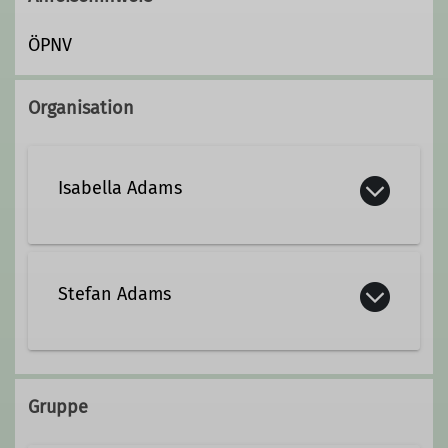
ÖPNV
Organisation
Isabella Adams
isabella.adams@dav-lu.de
Stefan Adams
Ämter
06 21 / 5 29 58 85
Vorträge
Gruppe
stefan.adams@dav-lu.de