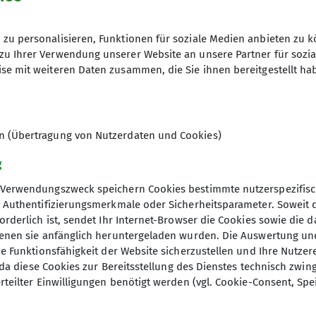
sem Bereich sind Tageswanderungen, Mehrtageswanderu
Ist notwendig wegen Info zu Abfahrt
zu personalisieren, Funktionen für soziale Medien anbieten zu k
Anmelden bei:
stefan.adams@dav-l
zu Ihrer Verwendung unserer Website an unsere Partner für sozi
se mit weiteren Daten zusammen, die Sie ihnen bereitgestellt ha
17.01.2025 / 01.12.2025
en (Übertragung von Nutzerdaten und Cookies)
g
Verwendungszweck speichern Cookies bestimmte nutzerspezifisc
, Authentifizierungsmerkmale oder Sicherheitsparameter. Soweit
orderlich ist, sendet Ihr Internet-Browser die Cookies sowie die 
denen sie anfänglich heruntergeladen wurden. Die Auswertung un
ie Funktionsfähigkeit der Website sicherzustellen und Ihre Nutzer
O, da diese Cookies zur Bereitsstellung des Dienstes technisch zw
rteilter Einwilligungen benötigt werden (vgl. Cookie-Consent, Spe
ner