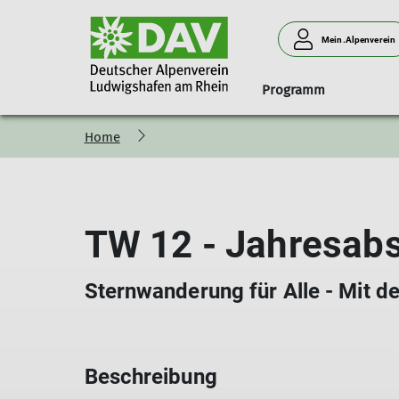
Mein.Alpenverein
Programm
Home
Geschäftsstelle
Anmeldung
Naturverträglich unterwegs
Klink' dich ein!
Ludwigshafener Hütte am 
Menschen
Mitgliedsbeiträge
Programm-Vorstellung
Programm
Anfahrt
Vorstand
Newsletter
Grußwort des Tourenreferenten
Belegungsanfrage
Beirat
TW 12 - Jahresab
Anfahrt
Teilnahmebedingungen
Abrechnung
Wir brauchen
Schwierigkeitsbewertung
Neues Hüttenteam
Sternwanderung für Alle - Mit d
Beschreibung