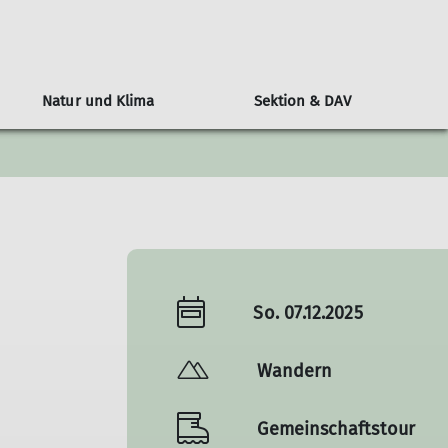
Natur und Klima
Sektion & DAV
n
l
Alpenvereinshütten-Knigge
Klimaschutz: Der DAV als Vorreiter
Wer ist die JDAV
Über den DAV
Berichte
ngen
ine Nacht auf der Hütte
Bundesjugendausschuss
Kampagne #machseinfach
Wandern
tungen
Hüttenmythen
Bundesjugendleitung
Alpiner Sicherheitsservice ASS
Jugend
DAV-Panorama
Ausbildung
Klettern
Alpin
So. 07.12.2025
MTB
Wandern
Gemeinschaftstour