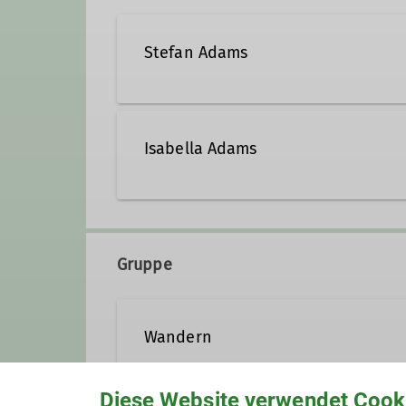
Stefan Adams
06 21 / 5 29 58 85
ste
Isabella Adams
Qualifikationen
isabella.adams@dav-lu.de
Trainer*in C Bergwandern
Gruppe
Ämter
Wandern
Vorträge
Diese Website verwendet Cook