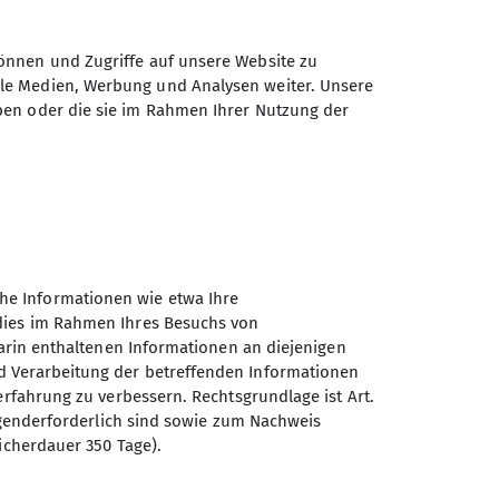
ngen und vieles mehr Zuhause.
 und Ziel!
önnen und Zugriffe auf unsere Website zu
u.de
ale Medien, Werbung und Analysen weiter. Unsere
ben oder die sie im Rahmen Ihrer Nutzung der
he Informationen wie etwa Ihre
 dies im Rahmen Ihres Besuchs von
darin enthaltenen Informationen an diejenigen
d Verarbeitung der betreffenden Informationen
erfahrung zu verbessern. Rechtsgrundlage ist Art.
ingenderforderlich sind sowie zum Nachweis
Sektion Ludwigshafen am
icherdauer 350 Tage).
Rhein des Deutschen