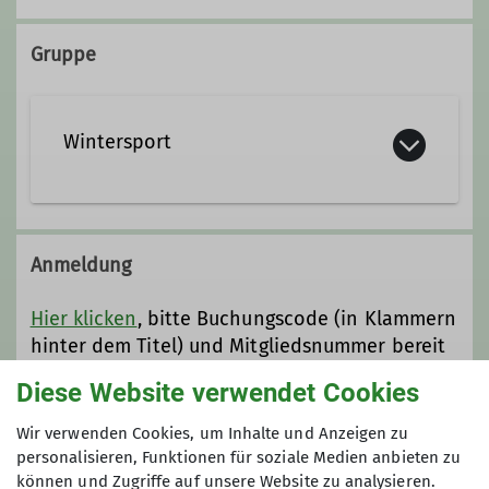
Gruppe
Wintersport
Der Bereich Wintersport umfasst zum
Beispiel das Schneeschuhgehen, Ski
Anmeldung
alpin und Skitouren. Mehrheitlich sind
wir in den Alpen unterwegs.
Hier klicken
, bitte Buchungscode (in Klammern
hinter dem Titel) und Mitgliedsnummer bereit
halten
Diese Website verwendet Cookies
Wir verwenden Cookies, um Inhalte und Anzeigen zu
Anmeldung ab / bis
personalisieren, Funktionen für soziale Medien anbieten zu
können und Zugriffe auf unsere Website zu analysieren.