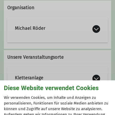
Organisation
Michael Röder
michael.roeder@dav-lu.de
Unsere Veranstaltungsorte
Qualifikationen
Kletteranlage
Trainer*in C Bergsteigen
Diese Website verwendet Cookies
Wir verwenden Cookies, um Inhalte und Anzeigen zu
Pasadenaallee
Ämter
personalisieren, Funktionen für soziale Medien anbieten zu
67059 Ludwigshafen am Rhein
Gruppe
können und Zugriffe auf unsere Website zu analysieren.
Kletteranlage
Außerdem geben wir Informationen zu Ihrer Verwendung