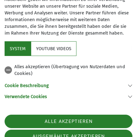
unserer Website an unsere Partner für soziale Medien,
Werbung und Analysen weiter. Unsere Partner führen diese
Sonstige Veranstaltungen
Informationen möglicherweise mit weiteren Daten
zusammen, die Sie ihnen bereitgestellt haben oder die sie
im Rahmen Ihrer Nutzung der Dienste gesammelt haben.
Auch außerhalb der Regel gibt es tolle
Veranstaltungen des Vereins - hier
SYSTEM
YOUTUBE VIDEOS
sind sie!
Alles akzeptieren (Übertragung von Nutzerdaten und
Cookies)
Aktuelles
Cookie Beschreibung
Partner
Verwendete Cookies
Sektion Ludwigshafen am Rhein des Deutschen Alpenvereins e.V.
ALLE AKZEPTIEREN
Bleichstr. 19
67061 Ludwigshafen
AUSGEWÄHLTE AKZEPTIEREN
Telefon +49621513954