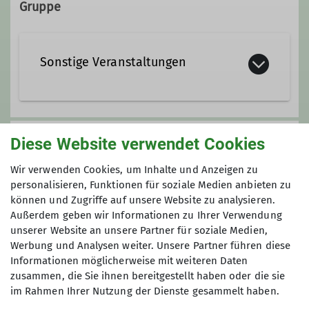
76891 Bruchweiler-Bärenbach
Gruppe
Sonstige Veranstaltungen
Auch außerhalb der Regel gibt es tolle
Veranstaltungen des Vereins - hier
Anmeldung
Diese Website verwendet Cookies
sind sie!
Wir verwenden Cookies, um Inhalte und Anzeigen zu
personalisieren, Funktionen für soziale Medien anbieten zu
können und Zugriffe auf unsere Website zu analysieren.
Außerdem geben wir Informationen zu Ihrer Verwendung
unserer Website an unsere Partner für soziale Medien,
Preis
Werbung und Analysen weiter. Unsere Partner führen diese
Informationen möglicherweise mit weiteren Daten
Selbstverständlich kostenlos! Für Essen und
zusammen, die Sie ihnen bereitgestellt haben oder die sie
Trinken tagsüber wird gesorgt.
im Rahmen Ihrer Nutzung der Dienste gesammelt haben.