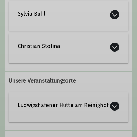
Sylvia Buhl
sylvia.buhl@dav-lu.de
Christian Stolina
Qualifikationen
christian.stolina@dav-lu.de
Trainer*in C Bergsteigen
Unsere Veranstaltungsorte
Qualifikationen
Ludwigshafener Hütte am Reinighof
Trainer*in C Bergsteigen
Zusatzqualifikation
Kreisstraße zum Reinigshof
Schneeschuhbergsteigen