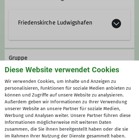
Friedenskirche Ludwigshafen
Leuschnerstraße 56
67063 Ludwigshafen am Rhein
Gruppe
Diese Website verwendet Cookies
Wir verwenden Cookies, um Inhalte und Anzeigen zu
Vorträge
personalisieren, Funktionen für soziale Medien anbieten zu
können und Zugriffe auf unsere Website zu analysieren.
Außerdem geben wir Informationen zu Ihrer Verwendung
Auf Leinwand in Welten entführt
unserer Website an unsere Partner für soziale Medien,
werden: Das bringt unser Bereich
Werbung und Analysen weiter. Unsere Partner führen diese
Maximale Teilnehmeranzahl
Informationen möglicherweise mit weiteren Daten
Vorträge.
zusammen, die Sie ihnen bereitgestellt haben oder die sie
500
im Rahmen Ihrer Nutzung der Dienste gesammelt haben.