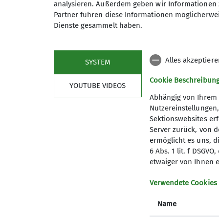
analysieren. Außerdem geben wir Informationen 
Partner führen diese Informationen möglicherwei
Feiern tun wir in unserem Verein
Dienste gesammelt haben.
Vereinsveranstaltungen
Alles akzeptier
SYSTEM
Programmvorstellungen, Feste, V
Cookie Beschreibun
YOUTUBE VIDEOS
Abhängig von Ihrem 
Nutzereinstellungen
Sektionswebsites erf
Server zurück, von 
ermöglicht es uns, d
6 Abs. 1 lit. f DSGV
etwaiger von Ihnen e
Aktuelles
Part
Verwendete Cookies
Berichte
Deutsch
Name
Bergwetter
Jugend 