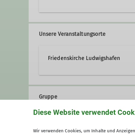
isabella.adams@dav-lu.de
Unsere Veranstaltungsorte
Ämter
Friedenskirche Ludwigshafen
Vorträge
Leuschnerstraße 56
67063 Ludwigshafen am Rhei
Gruppe
Diese Website verwendet Cook
Feste
Wir verwenden Cookies, um Inhalte und Anzeigen 