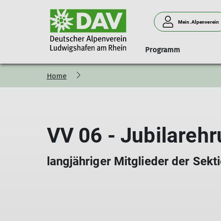
Mein.Alpenverein
Programm
Home
Geschäftsstelle
Anmeldung
Naturverträglich unterwegs
Klink' dich ein!
Ludwigshafener Hütte am 
Menschen
Mitgliedsbeiträge
Programm-Vorstellung
Programm
Anfahrt
Vorstand
Newsletter
Grußwort des Tourenreferenten
Belegungsanfrage
Beirat
VV 06 - Jubilareh
Anfahrt
Teilnahmebedingungen
Abrechnung
Wir brauchen
Schwierigkeitsbewertung
Neues Hüttenteam
langjähriger Mitglieder der Sekt