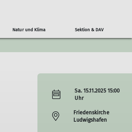
Natur und Klima
Sektion & DAV
n
l
Alpenvereinshütten-Knigge
Klimaschutz: Der DAV als Vorreiter
Wer ist die JDAV
Über den DAV
Berichte
ngen
ine Nacht auf der Hütte
Bundesjugendausschuss
Kampagne #machseinfach
Wandern
tungen
Hüttenmythen
Bundesjugendleitung
Alpiner Sicherheitsservice ASS
Jugend
DAV-Panorama
Ausbildung
Klettern
Sa. 15.11.2025 15:00
Alpin
Uhr
MTB
Friedenskirche
Ludwigshafen