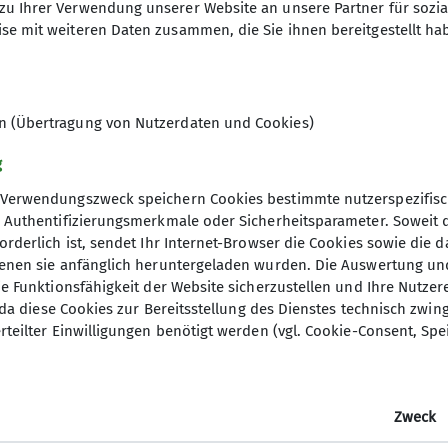
zu Ihrer Verwendung unserer Website an unsere Partner für sozi
se mit weiteren Daten zusammen, die Sie ihnen bereitgestellt ha
 auch - sei es bei der Jubilarehrung oder dem Hüttenf
en (Übertragung von Nutzerdaten und Cookies)
orträge, Foren und mehr gehört alles zu diesem Bereic
g
Verwendungszweck speichern Cookies bestimmte nutzerspezifisc
, Authentifizierungsmerkmale oder Sicherheitsparameter. Soweit
orderlich ist, sendet Ihr Internet-Browser die Cookies sowie die 
denen sie anfänglich heruntergeladen wurden. Die Auswertung un
ie Funktionsfähigkeit der Website sicherzustellen und Ihre Nutzer
O, da diese Cookies zur Bereitsstellung des Dienstes technisch zw
rteilter Einwilligungen benötigt werden (vgl. Cookie-Consent, Spe
ner
er Alpenverein Bundesverband
Zweck
des DAV Bundesverband