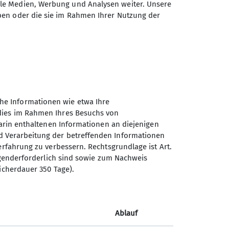
ale Medien, Werbung und Analysen weiter. Unsere
ben oder die sie im Rahmen Ihrer Nutzung der
est. Alle sind gerne Willkommen!
h.
he Informationen wie etwa Ihre
 dies im Rahmen Ihres Besuchs von
darin enthaltenen Informationen an diejenigen
d Verarbeitung der betreffenden Informationen
erfahrung zu verbessern. Rechtsgrundlage ist Art.
ingenderforderlich sind sowie zum Nachweis
Sektion Ludwigshafen am
icherdauer 350 Tage).
Rhein des Deutschen
Alpenvereins e.V.
Ablauf
Bleichstr. 19
67061 Ludwigshafen