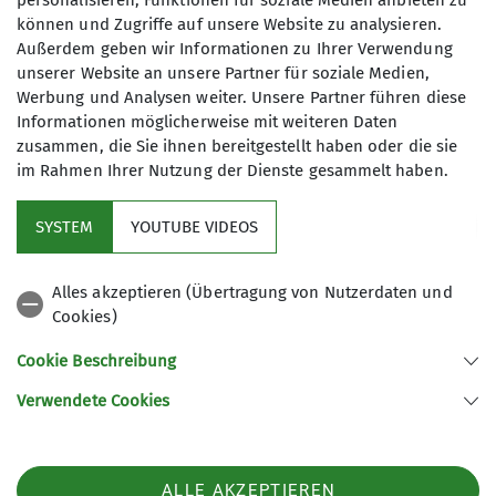
personalisieren, Funktionen für soziale Medien anbieten zu
können und Zugriffe auf unsere Website zu analysieren.
Außerdem geben wir Informationen zu Ihrer Verwendung
unserer Website an unsere Partner für soziale Medien,
Sechs Trainer waren eineinhalb Tage mit fünfzehn
Werbung und Analysen weiter. Unsere Partner führen diese
Teilnehmern und Teilnehmerinnen an und um die
Informationen möglicherweise mit weiteren Daten
Felsen am Rauhberg unterwegs. Dabei konnten
zusammen, die Sie ihnen bereitgestellt haben oder die sie
alle wichtigen Grundlagen für alpine Touren
im Rahmen Ihrer Nutzung der Dienste gesammelt haben.
vermittelt und ausgiebig an den verschiedenen
eingerichteten Felsen geübt werden.
SYSTEM
YOUTUBE VIDEOS
Alles akzeptieren (Übertragung von Nutzerdaten und
Am Abend wurden alle mit einem leckeren Essen
Cookies)
versorgt und am nächsten Morgen konnten wie
mit einem ausgiebigen Frühstück in den Tag
Cookie Beschreibung
starten. Vielen Dank an alle Teilnehmer für ihr
Verwendete Cookies
Interesse und Verhalten vor Ort. Und ein Danke
alle alle ehrenamtlichen Helfer für das schöne
Wochenende.
ALLE AKZEPTIEREN