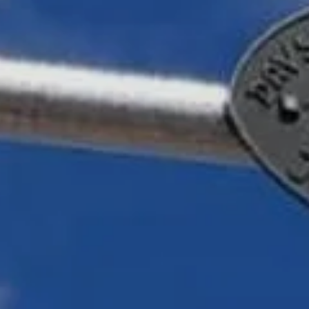
MTB
Senioren
Gymnastik