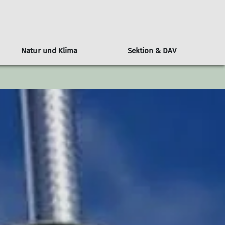
Natur und Klima
Sektion & DAV
n
l
Alpenvereinshütten-Knigge
Klimaschutz: Der DAV als Vorreiter
Wer ist die JDAV
Über den DAV
Berichte
ngen
ine Nacht auf der Hütte
Bundesjugendausschuss
Kampagne #machseinfach
Wandern
tungen
Hüttenmythen
Bundesjugendleitung
Alpiner Sicherheitsservice ASS
Jugend
DAV-Panorama
Ausbildung
Klettern
Alpin
MTB