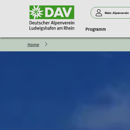
Mein.Alpenverein
Programm
Home
Geschäftsstelle
Anmeldung
Naturverträglich unterwegs
Klink' dich ein!
Ludwigshafener Hütte am 
Menschen
Mitgliedsbeiträge
Programm-Vorstellung
Programm
Anfahrt
Vorstand
Newsletter
Grußwort des Tourenreferenten
Belegungsanfrage
Beirat
Anfahrt
Teilnahmebedingungen
Abrechnung
Wir brauchen
Schwierigkeitsbewertung
Neues Hüttenteam