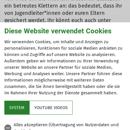
ein betreutes Klettern an: das bedeutet, dass ihr
von Jugendleiter*innen oder euren Eltern
gesichert werdet. Ihr könnt euch auch unter
Aufsicht gegenseitig sichern.
Diese Website verwendet Cookies
Ab 19:00 Uhr findet ausschließlich ein freies
Wir verwenden Cookies, um Inhalte und Anzeigen zu
Klettern der Jugend statt. Das bedeutet, ab dann
personalisieren, Funktionen für soziale Medien anbieten zu
ist „elternfreie“ Zone 😉, und die Teilnehmenden
können und Zugriffe auf unsere Website zu analysieren.
müssen sich gegenseitig sichern, ohne direkte
Außerdem geben wir Informationen zu Ihrer Verwendung
unserer Website an unsere Partner für soziale Medien,
Kontrolle (aber natürlich unter Aufsicht).
Werbung und Analysen weiter. Unsere Partner führen diese
Donnerstags findet vorerst kein Jugendklettern
Informationen möglicherweise mit weiteren Daten
zusammen, die Sie ihnen bereitgestellt haben oder die sie
mehr statt. Wir freuen uns dienstags auf euch
im Rahmen Ihrer Nutzung der Dienste gesammelt haben.
🧗🏼‍♂️.
SYSTEM
YOUTUBE VIDEOS
Alles akzeptieren (Übertragung von Nutzerdaten und