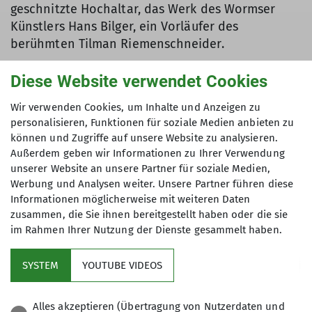
geschnitzte Hochaltar, das Werk des Wormser
Künstlers Hans Bilger, ein Vorläufer des
berühmten Tilman Riemenschneider.
Der engagierte Kirchenführer hat viel zu erzählen
Diese Website verwendet Cookies
und lässt uns fast nicht mehr gehen. Nur mit
Hinweis auf unsere geplante Wanderung können
Wir verwenden Cookies, um Inhalte und Anzeigen zu
personalisieren, Funktionen für soziale Medien anbieten zu
wir schließlich nach fast 2 Stunden die Kirche
können und Zugriffe auf unsere Website zu analysieren.
wieder verlassen. Hier verlässt uns dann auch
Außerdem geben wir Informationen zu Ihrer Verwendung
Jürgen, und wir setzen die Tour für die nächsten
unserer Website an unsere Partner für soziale Medien,
Tage als reine Frauengruppe fort.
Werbung und Analysen weiter. Unsere Partner führen diese
Informationen möglicherweise mit weiteren Daten
zusammen, die Sie ihnen bereitgestellt haben oder die sie
im Rahmen Ihrer Nutzung der Dienste gesammelt haben.
SYSTEM
YOUTUBE VIDEOS
Alles akzeptieren (Übertragung von Nutzerdaten und