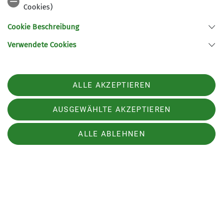
Cookies)
Cookie Beschreibung
Verwendete Cookies
ALLE AKZEPTIEREN
Heute geht es zum Naurother Grubengold. Dieses
Gold erweist sich als grau und in Form von
AUSGEWÄHLTE AKZEPTIEREN
Schieferplatten. Der Weg führt uns in weitem
Bogen um die Ortschaft Nauroth, zu der wir
ALLE ABLEHNEN
zunächst mit 2 Autos fahren. Wir gehen wieder
durch lichte Wälder und über teils recht sumpfige
Wiesen, vorbei an ehemaligen Schiefergruben.
Der Schiefer wurde hier sowohl über als auch
unter Tage abgebaut.
Steile Hänge müssen wir heute nicht überwinden