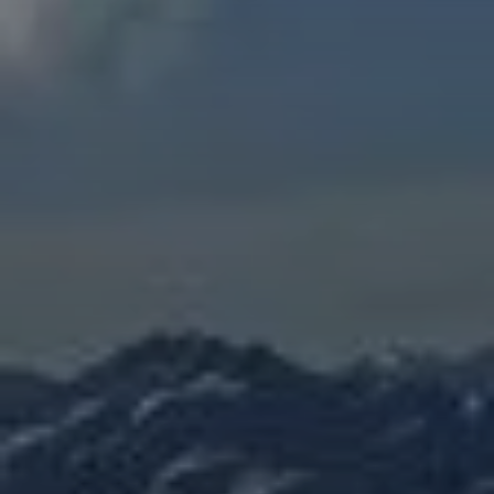
© DAV LU - Christina Fries
© DAV LU - Lilly Külz