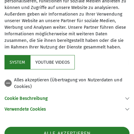
personalisieren, Funktionen für soziale Medien anbieten zu
können und Zugriffe auf unsere Website zu analysieren.
Außerdem geben wir Informationen zu Ihrer Verwendung
unserer Website an unsere Partner für soziale Medien,
Werbung und Analysen weiter. Unsere Partner führen diese
Informationen möglicherweise mit weiteren Daten
zusammen, die Sie ihnen bereitgestellt haben oder die sie
im Rahmen Ihrer Nutzung der Dienste gesammelt haben.
Dort haben wir alle geduscht und dann Nudeln
mit Pesto gegessen. Nach dem Essen sind wir früh
SYSTEM
YOUTUBE VIDEOS
ins Bett gegangen.
Alles akzeptieren (Übertragung von Nutzerdaten und
Am nächsten Tag sind wir in ein anderes Skigebiet
Cookies)
gefahren. Es lag mitten in den Bergen und hatte
deutlich mehr Pisten als das erste. Die Geübten
Cookie Beschreibung
sind wieder mit der Gondel hochgefahren,
Verwendete Cookies
während die Anfänger wieder im leichten Gebiet
mit einem Tellerlift geblieben sind. Zwischendrin
gab es auch eine Mittagspause, in der alle
ALLE AKZEPTIEREN