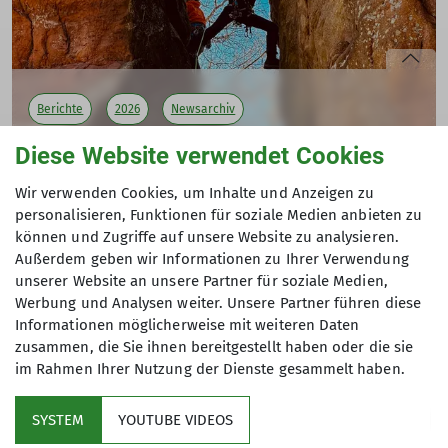
Berichte
2026
Newsarchiv
Diese Website verwendet Cookies
Jahresprogrammvorstellung
Wir verwenden Cookies, um Inhalte und Anzeigen zu
VV01
personalisieren, Funktionen für soziale Medien anbieten zu
09.01.2026
können und Zugriffe auf unsere Website zu analysieren.
Andere Themen
550 mögliche Tage mit Bergsport in 2026:
Alpenverein
Außerdem geben wir Informationen zu Ihrer Verwendung
Ludwigshafen präsentiert Programm für 2026
unserer Website an unsere Partner für soziale Medien,
2021
2022
2023
2024
2025
2026
Alpin
Werbung und Analysen weiter. Unsere Partner führen diese
mehr erfahren
Informationen möglicherweise mit weiteren Daten
Ausbildung
Berichte
Canyoning
Hochtour
Hütte
zusammen, die Sie ihnen bereitgestellt haben oder die sie
im Rahmen Ihrer Nutzung der Dienste gesammelt haben.
Jugend
Klettern
MTB
News
News
Newsarchiv
Wandern
SYSTEM
YOUTUBE VIDEOS