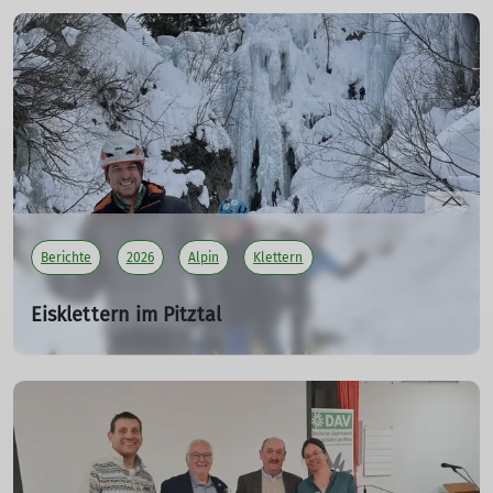
So. 17.05.2026
ABGESAGT !!! TW 06 - Mit dem Teufel in die Unterwelt
mehr erfahren
Berichte
2026
Alpin
Klettern
Eisklettern im Pitztal
WS 03
21.03.2026
Schokoladeneis ja, aber Blumenkohleis?
– Was lässt
dieser Titel einer Ausfahrt erwarten? Sicherlich nichts
Alltägliches. Und so begann es dann auch.