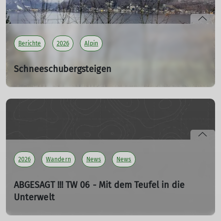
Spielplatz vor Ort vertreiben, während der andere Teil
der Gruppe uns an der Rezeption angemeldet hat.
mehr erfahren
Berichte
2026
Alpin
Schneeschubergsteigen
... am Dachstein - WS 02
22.03.2026
Vom 19.02.2026 bis 23.02.2026
durchquerten Übungsleiter
Christian Stolina und seine 5 Teilnehmer (Ralf, Steffen,
Sonja, Miriam und Sylvia) mit Schneeschuhen zusammen
mit Hund Lolo das Karstplateau am Dachstein.
2026
Wandern
News
News
mehr erfahren
ABGESAGT !!! TW 06 - Mit dem Teufel in die
Unterwelt
ABGESAGT !!! TW 06 - Mit dem Teufel in die Unterwelt