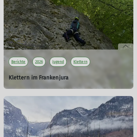
Die diesjährige Orientierungswanderung führte uns am
19. April nach Frankenstein und war ein voller Erfolg: gut
organisiert, mit einer abwechslungsreichen
Streckenführung und einer geselligen Einkehr im Café
Paul zum Abschluss.
mehr erfahren
Berichte
2026
Jugend
Klettern
Klettern im Frankenjura
JDAV 07
29.04.2026
Am Donnerstag dem 29.4.
sind wir als Gruppe
gemeinsam Richtung Osten in das wunderschöne
Frankenjura gefahren. Durch ein paar Bewegungspausen
wurde die Fahrt sehr kurzweilig. Und wir kamen sogar
noch im Hellen an. So konnten wir noch die Zeit auf dem