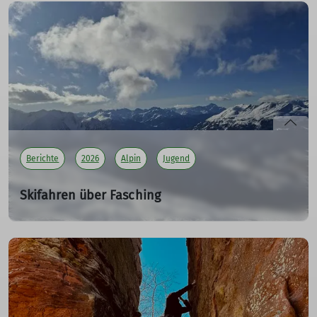
Am Sonntag, dem 22.02.26 war der JDAV Ludwigshafen
beim „Sporteln in der Familie – Piratensportfest“ in der
Turnhalle der IGSLO mit dabei.
mehr erfahren
Berichte
2026
Alpin
Jugend
Skifahren über Fasching
für Anfänger und Fortgeschrittene - JDAV01
14.02.2026
Bericht 1:
Vier Tage Ski, Pistenpower und richtig gute Stimmung!
mehr erfahren