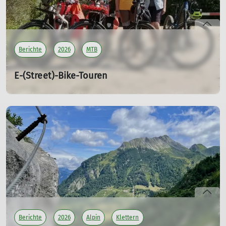
Berichte
2026
MTB
E-(Street)-Bike-Touren
in der Metropolregion - RT00
30.04.2026
Mit den E-(Street)Bike-Touren hat der DAV Ludwigshafen
in diesem Jahr Neuland betreten. Nachdem bislang
ausschließlich Mountainbike-Touren mit reiner
Muskelkraft angeboten wurden, ergänzen nun auch
Touren mit dem E-Bike das Programm. Die Premiere kam
gut an, und unsere Tour zeigte eindrucksvoll, wie
abwechslungsreich die Metropolregion direkt vor der
Haustür sein kann.
Berichte
2026
Alpin
Klettern
mehr erfahren