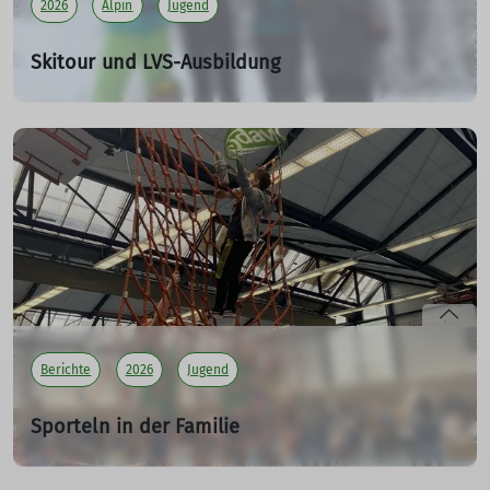
2026
Alpin
Jugend
Skitour und LVS-Ausbildung
für Anfänger - JDAV03
14.03.2026
Im März ging es für uns, eine kleine gemütliche Fünfer-
Familientruppe ins anfangs sehr grün aussehende
Vorarlberg nach Österreich.
mehr erfahren
Berichte
2026
Jugend
Sporteln in der Familie
JDAV 02
22.02.2026