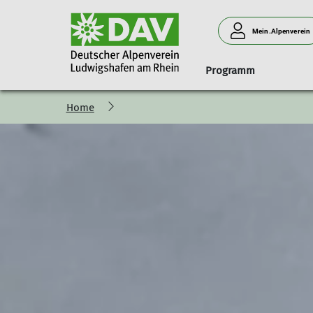
Mein.Alpenverein
Programm
Home
Geschäftsstelle
Anmeldung
Naturverträglich unterwegs
Klink' dich ein!
Ludwigshafener Hütte am 
Menschen
Mitgliedsbeiträge
Programm-Vorstellung
Programm
Anfahrt
Vorstand
Newsletter
Grußwort des Tourenreferenten
Belegungsanfrage
Beirat
Anfahrt
Teilnahmebedingungen
Abrechnung
Wir brauchen
Schwierigkeitsbewertung
Neues Hüttenteam