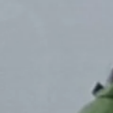
© DAV LU - Miklós Gerner-Barna