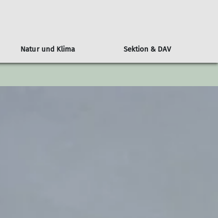
Natur und Klima
Sektion & DAV
n
l
Alpenvereinshütten-Knigge
Klimaschutz: Der DAV als Vorreiter
Wer ist die JDAV
Über den DAV
Berichte
ngen
ine Nacht auf der Hütte
Bundesjugendausschuss
Kampagne #machseinfach
Wandern
tungen
Hüttenmythen
Bundesjugendleitung
Alpiner Sicherheitsservice ASS
Jugend
DAV-Panorama
Ausbildung
Klettern
Alpin
MTB