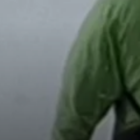
© DAV LU - Miklós Gerner-Barna