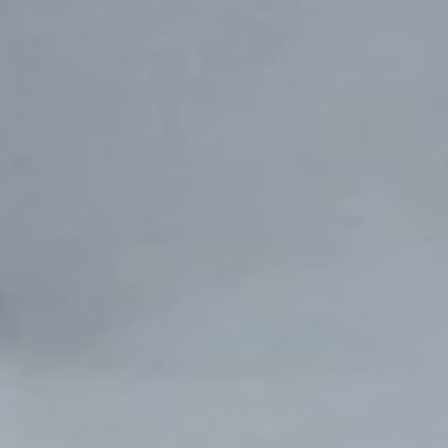
MTB
Senioren
Gymnastik