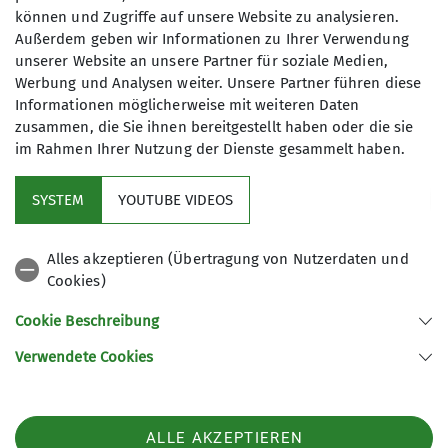
können und Zugriffe auf unsere Website zu analysieren.
Außerdem geben wir Informationen zu Ihrer Verwendung
unserer Website an unsere Partner für soziale Medien,
Werbung und Analysen weiter. Unsere Partner führen diese
Informationen möglicherweise mit weiteren Daten
DAV „Ruchenköpfe“:
zusammen, die Sie ihnen bereitgestellt haben oder die sie
Damen/Herren Merino-Tencel®
im Rahmen Ihrer Nutzung der Dienste gesammelt haben.
Funktionsshirt
SYSTEM
YOUTUBE VIDEOS
Genauso überzeugt unser Funktionsshirt
„Ruchenköpfe“ mit seiner Kombination aus
angenehm weicher Merinowolle und kühlenden
Alles akzeptieren (Übertragung von Nutzerdaten und
Tencel®-Naturfasern. Der
Cookies)
Temperaturausgleichende Materialmix garantiert
Cookie Beschreibung
höchsten Tragekomfort, ob auf dem Berg oder im
Alltag.
Verwendete Cookies
Mitgliederpreis: 64,95 €
Jetzt bestellen:
Für Herren
/
Für Damen
ALLE AKZEPTIEREN