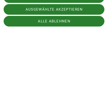
AUSGEWÄHLTE AKZEPTIEREN
ALLE ABLEHNEN
DAV „Schildenstein“: Sportstirnband
(in rot oder grün)
Ade, Pfiatdi und Tschüss zu kalten Ohren: Unser
neues Sportstirnband „Schildenstein“ überzeugt