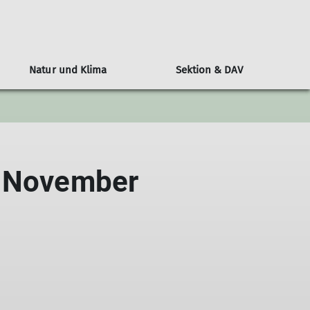
Natur und Klima
Sektion & DAV
n
l
Alpenvereinshütten-Knigge
Klimaschutz: Der DAV als Vorreiter
Wer ist die JDAV
Über den DAV
Berichte
ngen
ine Nacht auf der Hütte
Bundesjugendausschuss
Kampagne #machseinfach
Wandern
tungen
Hüttenmythen
Bundesjugendleitung
Alpiner Sicherheitsservice ASS
Jugend
. November
DAV-Panorama
Ausbildung
Klettern
Alpin
MTB