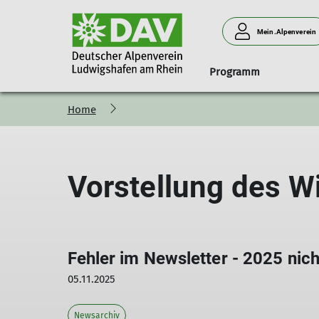
Mein.Alpenverein
Programm
Home
Geschäftsstelle
Anmeldung
Naturverträglich unterwegs
Klink' dich ein!
Ludwigshafener Hütte am 
Menschen
Mitgliedsbeiträge
Programm-Vorstellung
Programm
Anfahrt
Vorstand
Newsletter
Grußwort des Tourenreferenten
Belegungsanfrage
Beirat
Vorstellung des 
Anfahrt
Teilnahmebedingungen
Abrechnung
Wir brauchen
Schwierigkeitsbewertung
Neues Hüttenteam
Fehler im Newsletter - 2025 nic
05.11.2025
Newsarchiv