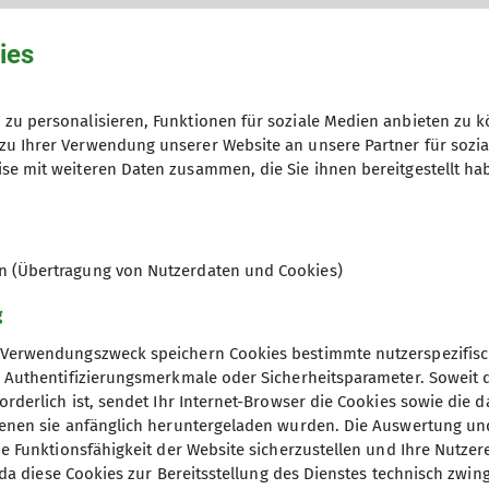
MTB
Senioren
ies
Gymnastik
det
zu personalisieren, Funktionen für soziale Medien anbieten zu k
zu Ihrer Verwendung unserer Website an unsere Partner für sozi
 67059 Ludwigshafen am Rhein
statt.
se mit weiteren Daten zusammen, die Sie ihnen bereitgestellt ha
m Newsletter erwähnt,
en (Übertragung von Nutzerdaten und Cookies)
g
Verwendungszweck speichern Cookies bestimmte nutzerspezifisc
, Authentifizierungsmerkmale oder Sicherheitsparameter. Soweit
orderlich ist, sendet Ihr Internet-Browser die Cookies sowie die 
denen sie anfänglich heruntergeladen wurden. Die Auswertung un
ie Funktionsfähigkeit der Website sicherzustellen und Ihre Nutzer
O, da diese Cookies zur Bereitsstellung des Dienstes technisch zw