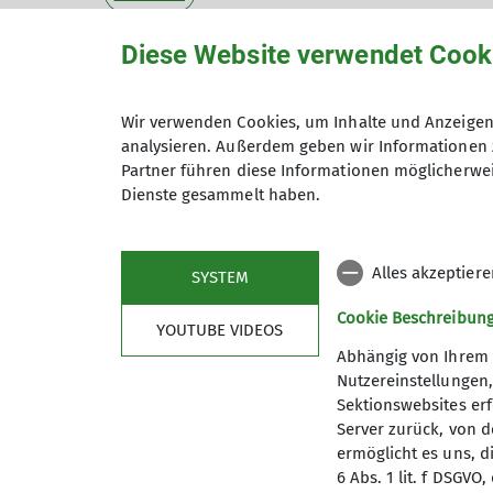
Diese Website verwendet Cook
Liebe Mitglieder,
die Vorstellung des Winterprogramms fin
Wir verwenden Cookies, um Inhalte und Anzeigen 
am
20. November 2025, 19:00 Uhr
analysieren. Außerdem geben wir Informationen 
an der
Kletteranlage, Pasadeenaallee 15,
Partner führen diese Informationen möglicherwei
Dienste gesammelt haben.
Nicht am 20. November 2026 - wie in eine
wir bitten, diesen Fehler zu entschuldigen.
Alles akzeptier
SYSTEM
Cookie Beschreibun
YOUTUBE VIDEOS
Abhängig von Ihrem 
Nutzereinstellungen
Sektionswebsites erf
Server zurück, von 
ermöglicht es uns, d
6 Abs. 1 lit. f DSGV