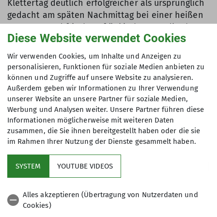
Klettertag deutlich erfolgreicher als ursprünglich
gedacht am späten Nachmittag bei einer heißen
Tasse Tee und frischem fränkischen Landkuchen.
Diese Website verwendet Cookies
Wir verwenden Cookies, um Inhalte und Anzeigen zu
Tag 3, Problem 2. Malte hatten wir am Vortag in
personalisieren, Funktionen für soziale Medien anbieten zu
letzter Minute noch zum bereits einfahrenden Zug
können und Zugriffe auf unsere Website zu analysieren.
bringen können und der dritte Tag begrüßte uns
Außerdem geben wir Informationen zu Ihrer Verwendung
mit heiterem Sonnenschein und angenehmen
unserer Website an unsere Partner für soziale Medien,
Temperaturen. Was konnte da noch schiefgehen…
Werbung und Analysen weiter. Unsere Partner führen diese
Informationen möglicherweise mit weiteren Daten
Das man sich nicht nur im alpinen weglosen
zusammen, die Sie ihnen bereitgestellt haben oder die sie
Gelände verirren kann, sondern auch im
im Rahmen Ihrer Nutzung der Dienste gesammelt haben.
Zeckengestrüpp im Frankenland lernten wir
schnell am Zustieg zu den Zimmerbergwänden. Im
SYSTEM
YOUTUBE VIDEOS
Gegensatz zum Vortag fiel mir die glatte 5 zum
Warmklettern schon schwer. Vielleicht waren die
Alles akzeptieren (Übertragung von Nutzerdaten und
Arme trotz abendlicher Dehnübung zu
Cookies)
vorbelastet. Den vermeintlich leichten Routen