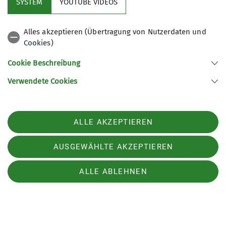
SYSTEM
YOUTUBE VIDEOS
Alles akzeptieren (Übertragung von Nutzerdaten und
Cookies)
ins Breitenbachtal zur Burgruine Breitenstein, um
Cookie Beschreibung
nach 10,5 km, 420 hm und 3,5 Stunden auch die
Verwendete Cookies
Burg Spangenberg
ALLE AKZEPTIEREN
AUSGEWÄHLTE AKZEPTIEREN
ALLE ABLEHNEN