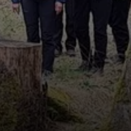
© DAV - LU / Ute Schäffer-Külz