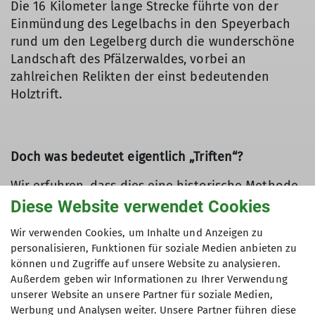
Die 16 Kilometer lange Strecke führte von der
Einmündung des Legelbachs in den Speyerbach
rund um den Legelberg durch die wunderschöne
Landschaft des Pfälzerwaldes, vorbei an
zahlreichen Relikten der einst bedeutenden
Holztrift.
Doch was bedeutet eigentlich „Triften“?
Wir erfuhren, dass dies eine historische Methode
war, Baumstämme über Wasserwege ins Tal zu
Diese Website verwendet Cookies
transportieren. Dafür wurden Stauanlagen
Wir verwenden Cookies, um Inhalte und Anzeigen zu
errichtet, die große Wassermengen speicherten.
personalisieren, Funktionen für soziale Medien anbieten zu
Beim plötzlichen Öffnen der Klause entstand eine
können und Zugriffe auf unsere Website zu analysieren.
Welle, die das Holz talwärts spülte. Oft verkeilten
Außerdem geben wir Informationen zu Ihrer Verwendung
sich die Stämme dabei, sodass sogenannte
unserer Website an unsere Partner für soziale Medien,
„Triftknechte“ mit langen Stangen eingreifen
Werbung und Analysen weiter. Unsere Partner führen diese