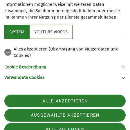
mussten, um den Fluss des Holzes
Informationen möglicherweise mit weiteren Daten
zusammen, die Sie ihnen bereitgestellt haben oder die sie
aufrechtzuerhalten. Diese Technik war bereits im
im Rahmen Ihrer Nutzung der Dienste gesammelt haben.
Mittelalter gebräuchlich, um Holz aus dem
Pfälzerwald in die holzarme Rheinebene zu
SYSTEM
YOUTUBE VIDEOS
befördern. Im 19. Jahrhundert stellte die Holztrift
den wichtigsten Wirtschaftszweig der Region dar,
bis die Eisenbahn – darunter das Elmsteiner
Alles akzeptieren (Übertragung von Nutzerdaten und
Kuckucksbähnel – diese Transportmethode
Cookies)
allmählich verdrängte.
Cookie Beschreibung
Verwendete Cookies
ALLE AKZEPTIEREN
AUSGEWÄHLTE AKZEPTIEREN
ALLE ABLEHNEN