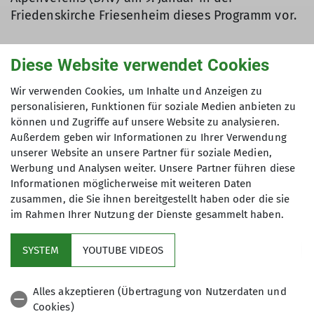
Friedenskirche Friesenheim dieses Programm vor.
Unabhängig von Alter und Vorerfahrung, vom
Diese Website verwendet Cookies
Kleinkind bis zu Senioren umfasst das Programm
Wir verwenden Cookies, um Inhalte und Anzeigen zu
die Möglichkeit, Bergsport zu erlernen und zu
personalisieren, Funktionen für soziale Medien anbieten zu
trainieren:
können und Zugriffe auf unsere Website zu analysieren.
Außerdem geben wir Informationen zu Ihrer Verwendung
Sportklettern in der Natur und an künstlichen
unserer Website an unsere Partner für soziale Medien,
Kletteranlagen,
Werbung und Analysen weiter. Unsere Partner führen diese
Informationen möglicherweise mit weiteren Daten
zusammen, die Sie ihnen bereitgestellt haben oder die sie
im Rahmen Ihrer Nutzung der Dienste gesammelt haben.
SYSTEM
YOUTUBE VIDEOS
Alles akzeptieren (Übertragung von Nutzerdaten und
Cookies)